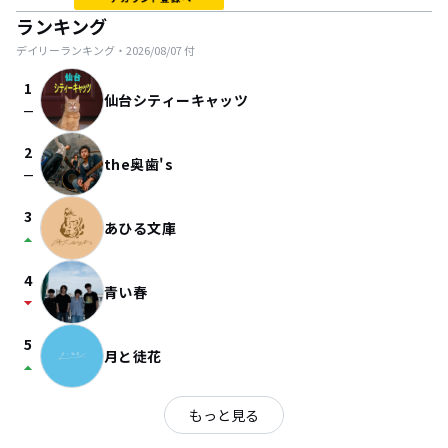
ランキング
デイリーランキング・
2026/08/07
付
1
仙台シティーキャッツ
check_indeterminate_small
2
the奥歯's
check_indeterminate_small
3
あひる文庫
arrow_drop_up
4
青い春
arrow_drop_down
5
月と徒花
arrow_drop_up
もっと見る