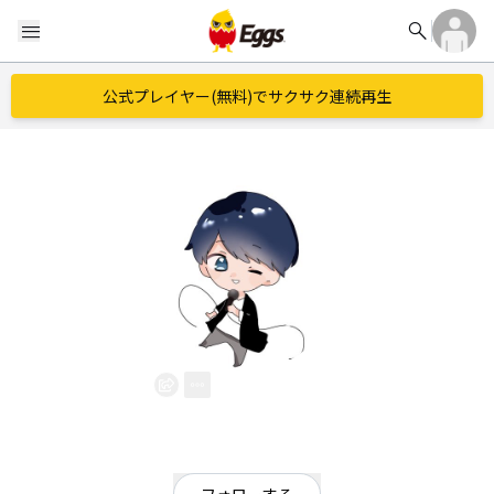
search
menu
公式プレイヤー(無料)でサクサク連続再生
たかや
EggsID：
reboot_vocal
0
フォロワー