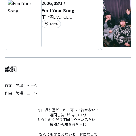
2026/08/17
Find Your Song
下北沢LIVEHOLIC
location_on
下北沢
歌詞
作詞：
筒場リューシ
作曲：
筒場リューシ
今日帰り道どっかに寄って行かない？

遠回し気づかないフリ

もうこのくだり何回もやったみたいに

最初から解るあらすじ

なんにも聞こえないモードになって
