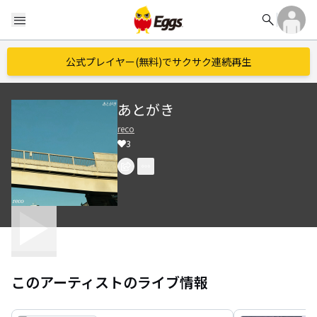
search
menu
公式プレイヤー(無料)でサクサク連続再生
あとがき
reco
3
このアーティストのライブ情報