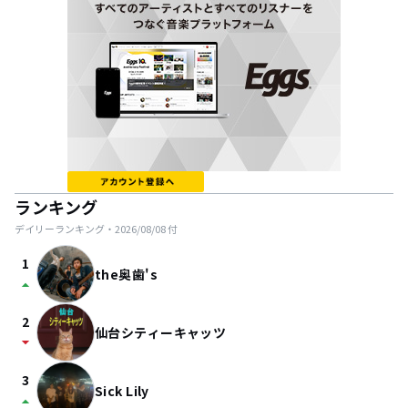
ランキング
デイリーランキング・
2026/08/08
付
1
the奥歯's
arrow_drop_up
2
仙台シティーキャッツ
arrow_drop_down
3
Sick Lily
arrow_drop_up