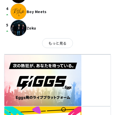
4
Boy Meets
arrow_drop_up
5
Zoku
arrow_drop_up
もっと見る