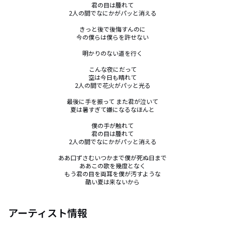
君の目は腫れて

2人の間でなにかがパッと消える

きっと後で後悔すんのに

今の僕らは僕らを許せない

明かりのない道を行く

こんな夜にだって

空は今日も晴れて

2人の間で花火がパッと光る

最後に手を振って また君が泣いて

夏は暑すぎて嫌になるなほんと

僕の手が触れて

君の目は腫れて

2人の間でなにかがパッと消える

ああ口ずさむいつかまで僕が死ぬ日まで

ああこの歌を幾度となく

もう君の目を両耳を僕が汚すような

酷い夏は来ないから
アーティスト情報