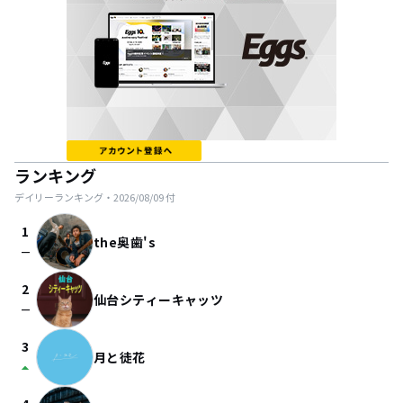
ランキング
デイリーランキング・
2026/08/09
付
1
the奥歯's
check_indeterminate_small
2
仙台シティーキャッツ
check_indeterminate_small
3
月と徒花
arrow_drop_up