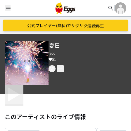
search
menu
公式プレイヤー(無料)でサクサク連続再生
夏日
reco
51
このアーティストのライブ情報