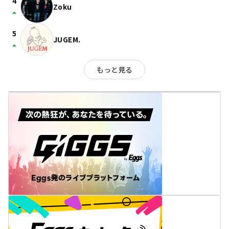
4
Zoku
arrow_drop_up
5
JUGEM.
arrow_drop_up
もっと見る