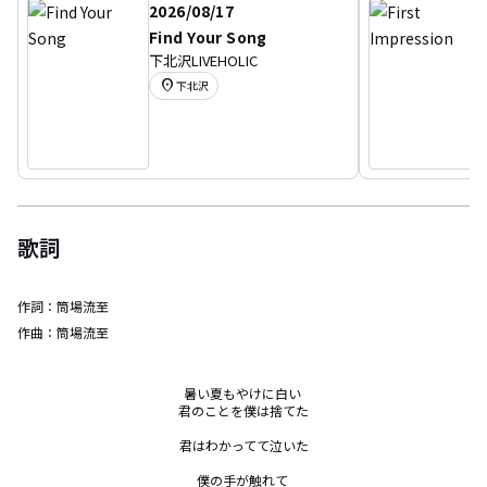
2026/08/17
Find Your Song
下北沢LIVEHOLIC
location_on
下北沢
歌詞
作詞：
筒場流至
作曲：
筒場流至
暑い夏もやけに白い 

君のことを僕は捨てた

君はわかってて泣いた

僕の手が触れて 
