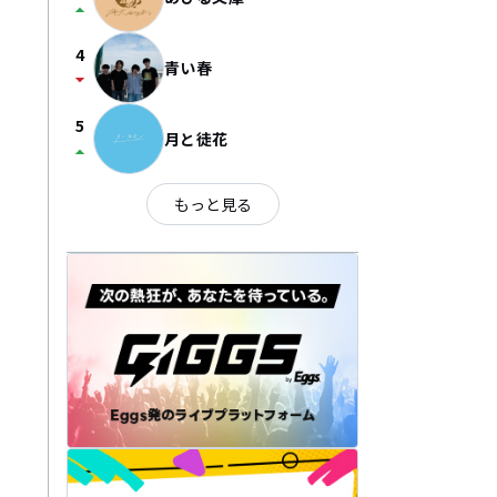
arrow_drop_up
4
青い春
arrow_drop_down
5
月と徒花
arrow_drop_up
もっと見る