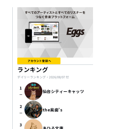
ランキング
デイリーランキング・
2026/08/07
付
1
仙台シティーキャッツ
check_indeterminate_small
2
the奥歯's
check_indeterminate_small
3
あひる文庫