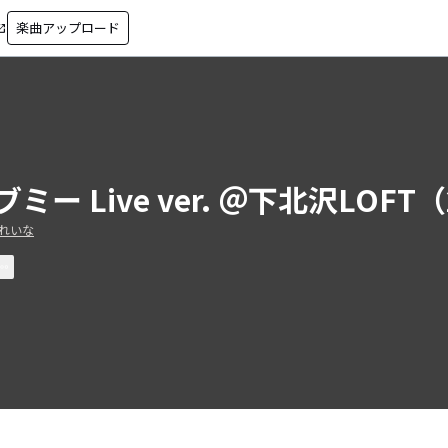
楽曲アップロード
in_new
ブミー Live ver. ＠下北沢LOFT（
れいな