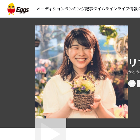
オーディション
ランキング
記事
タイムライン
ライブ情報
open_
リ
かとう