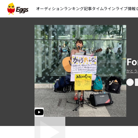
オーディション
ランキング
記事
タイムライン
ライブ情報
open_
F
かとう