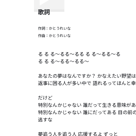
歌詞
作詞：
かとうれいな
作曲：
かとうれいな
る る る～るる～るる る る～るる～る

る る る～るる～るる～

あなたの夢はなんですか？ かなえたい野望は
返事に困る人が多い中で 語れるってほんと幸
だけど

特別なんかじゃない 誰だって生きる意味があ
特別なんかじゃない 誰にだってある 目の前の
逃すな

夢追う人を追う人 応援するよ ずっと
