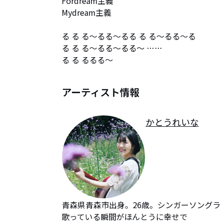
Fordream主義

Mydream主義

る る る～るる～るる る る～るる～る

る る る～るる～るる～ ……

る る るるる～
アーティスト情報
かとうれいな
青森県青森市出身。26歳。シンガーソングラ
歌っている瞬間がほんとうに幸せで
