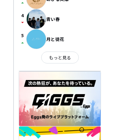
arrow_drop_up
4
青い春
arrow_drop_down
5
月と徒花
arrow_drop_up
もっと見る