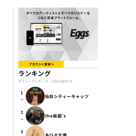
ランキング
デイリーランキング・
2026/08/07
付
1
仙台シティーキャッツ
check_indeterminate_small
2
the奥歯's
check_indeterminate_small
3
あひる文庫