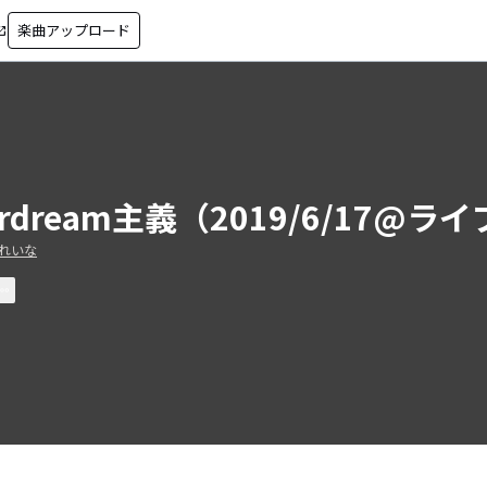
楽曲アップロード
in_new
ordream主義（2019/6/17@ラ
れいな