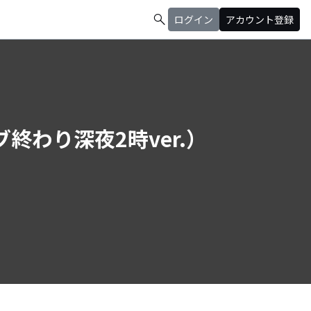
search
ログイン
アカウント登録
イブ終わり深夜2時ver.）