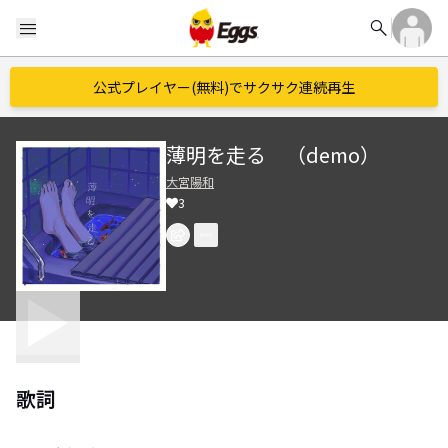
search
menu
公式プレイヤー(無料)でサクサク連続再生
薄明を走る （demo）
大宮陽和
3
歌詞