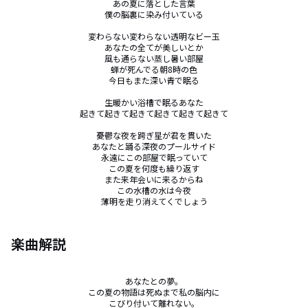
あの夏に落とした言葉

僕の脳裏に染み付いている

変わらない変わらない透明なビー玉

あなたの全てが美しいとか

風も通らない蒸し暑い部屋

蝉が死んでる朝8時の色

今日もまた深い青で眠る

生暖かい浴槽で眠るあなた

起きて起きて起きて起きて起きて起きて

憂鬱な夜を跨ぎ星が君を貫いた

あなたと踊る深夜のプールサイド

永遠にこの部屋で眠っていて

この夏を何度も繰り返す

また来年会いに来るからね

この水槽の水は今夜

薄明を走り消えてくでしょう
楽曲解説
あなたとの夢。

この夏の物語は死ぬまで私の脳内に

こびり付いて離れない。
