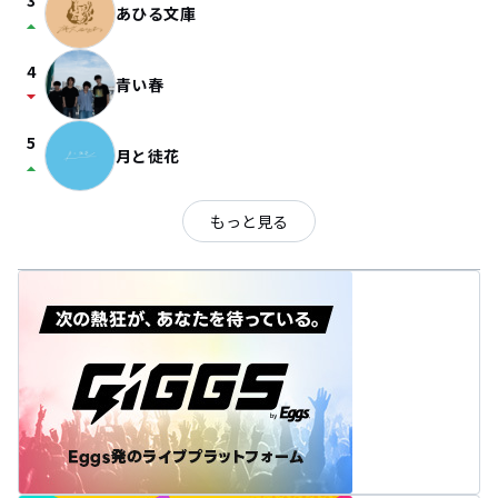
3
あひる文庫
arrow_drop_up
4
青い春
arrow_drop_down
5
月と徒花
arrow_drop_up
もっと見る