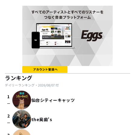
ランキング
デイリーランキング・
2026/08/07
付
1
仙台シティーキャッツ
check_indeterminate_small
2
the奥歯's
check_indeterminate_small