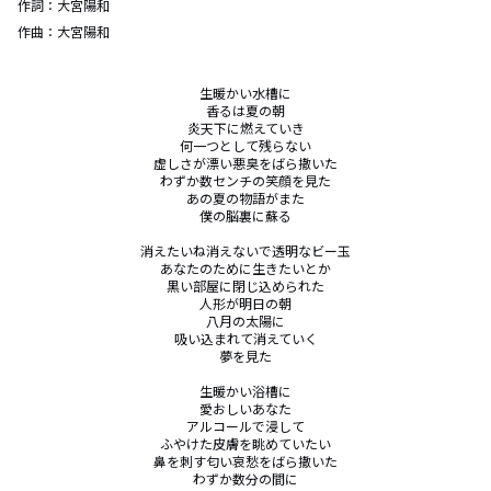
作詞：
大宮陽和
作曲：
大宮陽和
生暖かい水槽に

香るは夏の朝

炎天下に燃えていき

何一つとして残らない

虚しさが漂い悪臭をばら撒いた

わずか数センチの笑顔を見た

あの夏の物語がまた

僕の脳裏に蘇る

消えたいね消えないで透明なビー玉

あなたのために生きたいとか

黒い部屋に閉じ込められた

人形が明日の朝

八月の太陽に

吸い込まれて消えていく

夢を見た

生暖かい浴槽に

愛おしいあなた

アルコールで浸して

ふやけた皮膚を眺めていたい

鼻を刺す匂い哀愁をばら撒いた

わずか数分の間に
