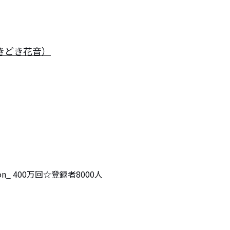
きどき花音）
on_ 400万回☆登録者8000人