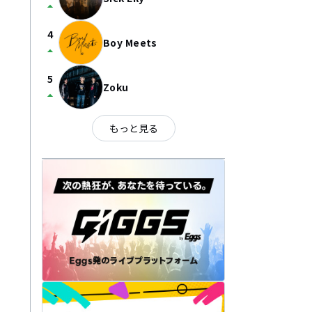
arrow_drop_up
4
Boy Meets
arrow_drop_up
5
Zoku
arrow_drop_up
もっと見る