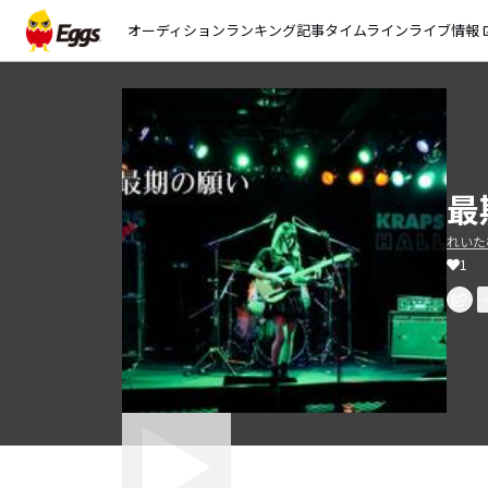
オーディション
ランキング
記事
タイムライン
ライブ情報
open_
最
れいた
1