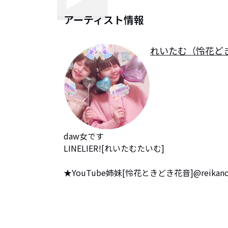
アーティスト情報
れいたむ（怜花ど
daw女です

LINELIER![れいたむたいむ]

★YouTube姉妹[怜花ときどき花音]@reikan