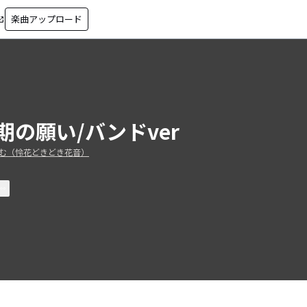
楽曲アップロード
in_new
期の願い/バンドver
む（怜花どきどき花音）