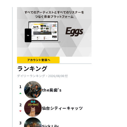
ランキング
デイリーランキング・
2026/08/08
付
1
the奥歯's
arrow_drop_up
2
仙台シティーキャッツ
arrow_drop_down
3
Sick Lily