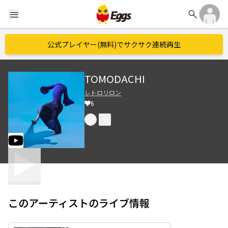
search
menu
公式プレイヤー(無料)でサクサク連続再生
TOMODACHI
レトロリロン
6
このアーティストのライブ情報