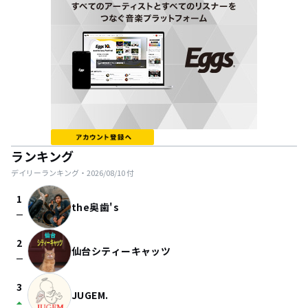
ランキング
デイリーランキング・
2026/08/10
付
1
the奥歯's
check_indeterminate_small
2
仙台シティーキャッツ
check_indeterminate_small
3
JUGEM.
arrow_drop_up