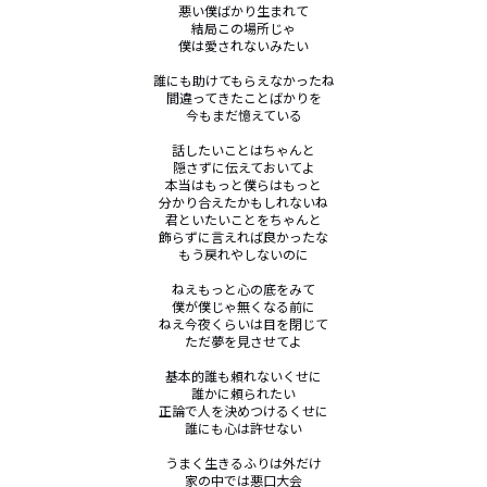
悪い僕ばかり生まれて

結局この場所じゃ

僕は愛されないみたい

誰にも助けてもらえなかったね

間違ってきたことばかりを

今もまだ憶えている

話したいことはちゃんと

隠さずに伝えておいてよ

本当はもっと僕らはもっと

分かり合えたかもしれないね

君といたいことをちゃんと

飾らずに言えれば良かったな

もう戻れやしないのに

ねえもっと心の底をみて

僕が僕じゃ無くなる前に

ねえ今夜くらいは目を閉じて

ただ夢を見させてよ

基本的誰も頼れないくせに

誰かに頼られたい

正論で人を決めつけるくせに

誰にも心は許せない

うまく生きるふりは外だけ

家の中では悪口大会
