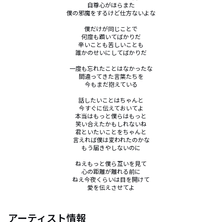
自尊心がほらまた

僕の邪魔をするけど仕方ないよな

僕だけが同じことで

何度も躓いてばかりだ

辛いことも苦しいことも

誰かのせいにしてばかりだ

一度も忘れたことはなかったな

間違ってきた言葉たちを

今もまだ抱えている

話したいことはちゃんと

今すぐに伝えておいてよ

本当はもっと僕らはもっと

笑い合えたかもしれないね

君といたいことをちゃんと

言えれば僕は変われたのかな

もう届きやしないのに

ねえもっと僕ら互いを見て

心の距離が離れる前に

ねえ今夜くらいは目を開けて

愛を伝えさせてよ
アーティスト情報