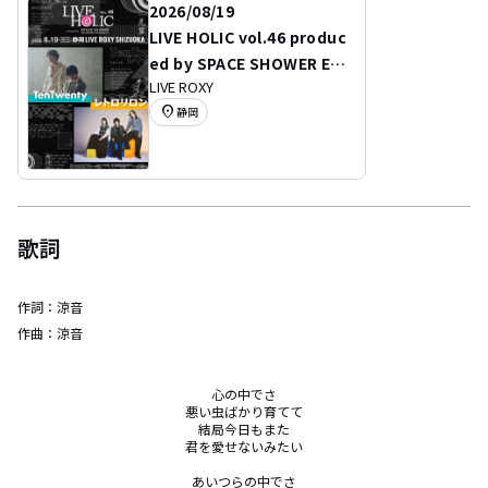
2026/08/19
LIVE HOLIC vol.46 produc
ed by SPACE SHOWER EN
LIVE ROXY
TERTAINMENT PRODUCIN
location_on
静岡
G
歌詞
作詞：
涼音
作曲：
涼音
心の中でさ

悪い虫ばかり育てて

結局今日もまた

君を愛せないみたい

あいつらの中でさ
