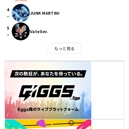
4
JUNK MARTINI
arrow_drop_up
5
Vatelier.
arrow_drop_up
もっと見る