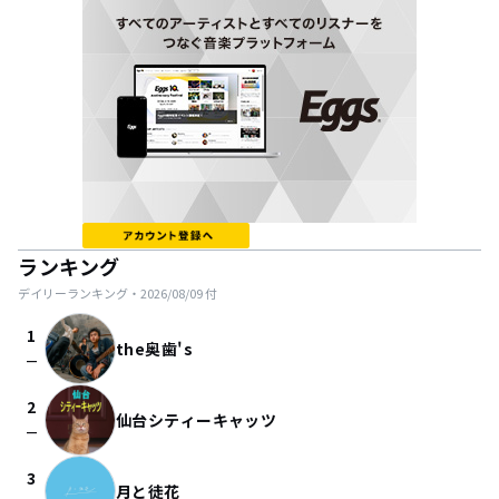
ランキング
デイリーランキング・
2026/08/09
付
1
the奥歯's
check_indeterminate_small
2
仙台シティーキャッツ
check_indeterminate_small
3
月と徒花