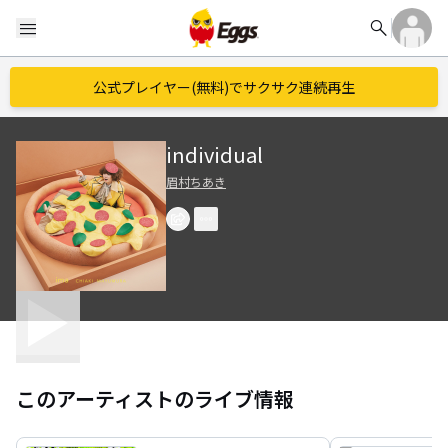
search
menu
公式プレイヤー(無料)でサクサク連続再生
individual
眉村ちあき
このアーティストのライブ情報