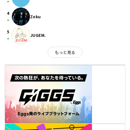
arrow_drop_up
4
Zoku
arrow_drop_up
5
JUGEM.
arrow_drop_up
もっと見る