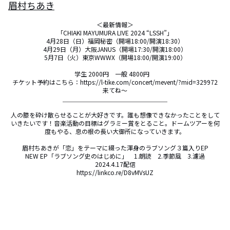
眉村ちあき
＜最新情報＞

「CHIAKI MAYUMURA LIVE 2024 “LSSH”」

4月28日（日）福岡秘密（開場18:00/開演18:30）

4月29日（月）大阪JANUS（開場17:30/開演18:00）

5月7日（火）東京WWWX（開場18:00/開演19:00）

学生 2000円　一般 4800円　

チケット予約はこちら：https://l-tike.com/concert/mevent/?mid=329972

来てね〜

＿＿＿＿＿＿＿＿＿＿＿＿＿＿＿＿＿

人の膝を砕け散らせることが大好きです。誰も想像できなかったことをして
いきたいです！音楽活動の目標はグラミー賞をとること。ドームツアーを何
度もやる、息の根の長い大御所になっていきます。

眉村ちあきが「恋」をテーマに綴った渾身のラブソング３篇入りEP

NEW EP「ラブソング史のはじめに」　1.朗読　2.季節風　3.濾過

2024.4.17配信

https://linkco.re/D8vMVsUZ