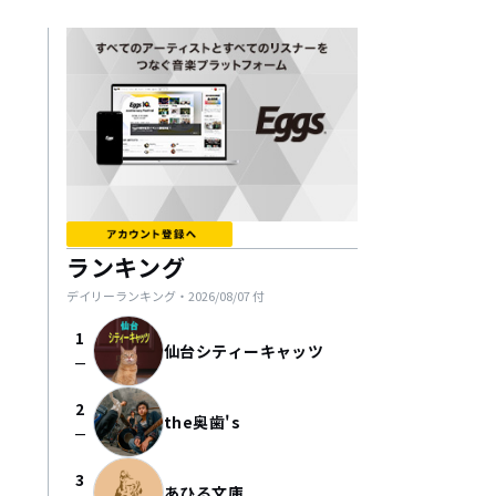
ランキング
デイリーランキング・
2026/08/07
付
1
仙台シティーキャッツ
check_indeterminate_small
2
the奥歯's
check_indeterminate_small
3
あひる文庫