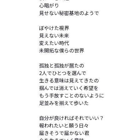
心暗がり 

見せない秘密基地のようで

ぼやけた視界　

見えない未来　

変えたい時代

未開拓な僕らの世界

孤独と孤独が居たの 

2人でひとつを選んで 

生きる意味は見えてきたの

掴んでは消えていく希望を

もう手放すことのないように

足並みを揃えて歩いた

自分が良ければそれでいい？

報われたいと願う日々

届きそうで届かない君
