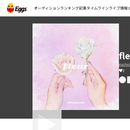
オーディション
ランキング
記事
タイムライン
ライブ情報
open_
fl
riachi
2