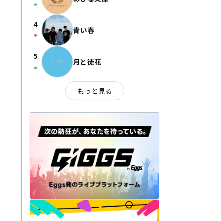
arrow_drop_up
4
青い春
arrow_drop_down
5
月と徒花
arrow_drop_up
もっと見る