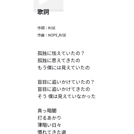
歌詞
作詞：
RiSE
作曲：
NOPE,RiSE
孤独に怯えていたの？　

孤独に思えてきたの

もう僕には見えていたの

盲目に追いかけていたの？　

盲目に追いかけてきたの

そう 僕は見えていなかった

真っ暗闇 

灯るあかり  

薄暗い日々 

慣れてきた道
