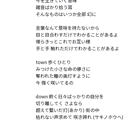
今を生きていく意味

雑音ばかり拾う耳

そんなものはいつか全部 幻に

言葉なんて意味を持たないから

目と目合わすだけでわかることがあるよ

僕らきっとこれでお互い様

手と手 触れただけでわかることがあるよ

town 歩くひとり

みつけた小さな命の儚さに

奪われた瞳の奥灯すように　

今 強く咲いてるの

down 俯く日々ばっかりの自分を

切り離してく さよなら

超えて繋いだ灯(あかり) 街の中

枯れない声求めて 咲き誇れ (サキノホウヘ)