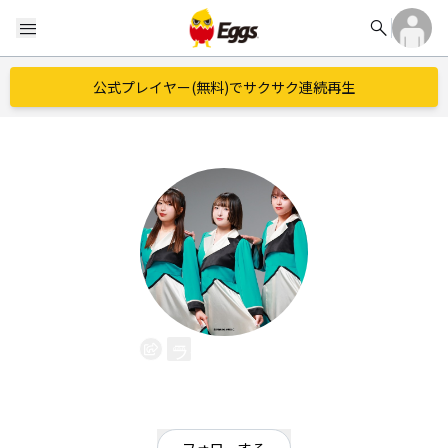
search
menu
公式プレイヤー(無料)でサクサク連続再生
ライスボール
EggsID：
riceball_RM
136
フォロワー