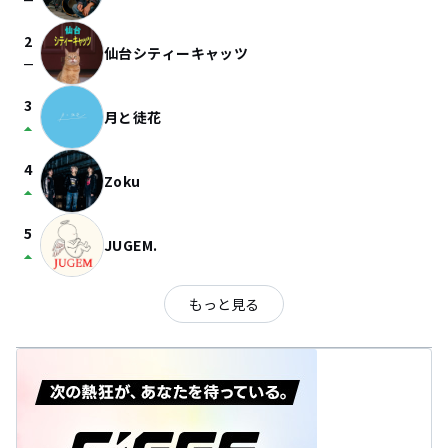
check_indeterminate_small
2
仙台シティーキャッツ
check_indeterminate_small
3
月と徒花
arrow_drop_up
4
Zoku
arrow_drop_up
5
JUGEM.
arrow_drop_up
もっと見る