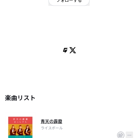
フォローする
青森県
ポップ
OFFICIAL WEBSITE
近年の米価格低迷を受けて、農家のみなさんを少しでも応援したい。そし
て、“食”を通じた家族とのつながりをあらためて見直すことをコンセプトに
2015年に結成し、青森で活動するボーカルグループ。
今の時代、コンビニでいつでも、どこでも、おにぎりや弁当は買えるけど
『母親が掌でつくった、1個のおにぎり』には勝ることはできない。それが、
たとえ“塩むすび”でも1個でも。
ボーカル力の高さは定評があり、 多ジャンルのカバー曲も歌う他、メンバー
それぞれ楽器を演奏し、アコースティックライブも行う。
楽曲リスト
青天の霹靂
ライスボール