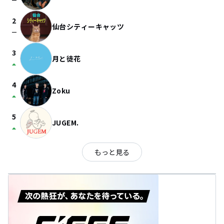
check_indeterminate_small
2
仙台シティーキャッツ
check_indeterminate_small
3
月と徒花
arrow_drop_up
4
Zoku
arrow_drop_up
5
JUGEM.
arrow_drop_up
もっと見る