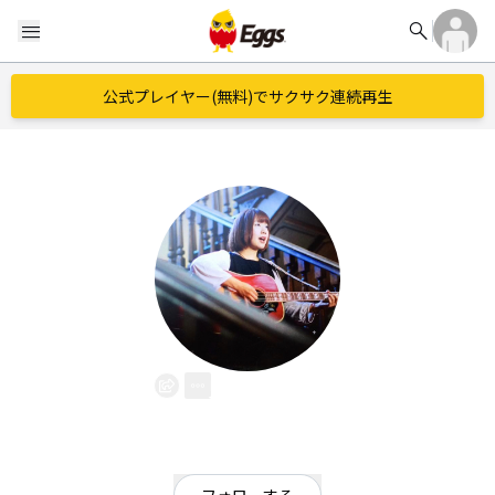
search
menu
公式プレイヤー(無料)でサクサク連続再生
児玉梨奈
EggsID：
rimaman17
0
フォロワー