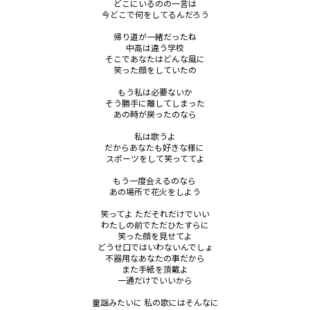
どこにいるのの一言は

今どこで何をしてるんだろう

帰り道が一緒だったね

中高は違う学校

そこであなたはどんな風に

笑った顔をしていたの

もう私は必要ないか

そう勝手に離してしまった

あの時が戻ったのなら

私は歌うよ

だからあなたも好きな様に 

スポーツをして笑っててよ

もう一度会えるのなら 

あの場所で花火をしよう

笑ってよ ただそれだけでいい

わたしの前でただひたすらに

笑った顔を見せてよ

どうせ口ではいわないんでしょ

不器用なあなたの事だから

また手紙を頂戴よ

一通だけでいいから

童謡みたいに 私の歌にはそんなに
