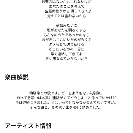
影響力はないかもしれないけど

あなたのことを考えて

一生懸命歌うから 帰ってきてよ

覚えてとは言わないから

童謡みたいに

私があなたを明るくする

みんなのうたであったのなら

まだ君はここにいたのだろう？

ダメもとで送り続ける

どこにいるのの一言に

早く連絡してきてよ

言い訳なんていらないから
楽曲解説
幼馴染との歌です。どーしようもない幼馴染。

作ってる最中は本真に連絡がくてどうしよ！と思っていたけど

今は連絡つきました。とはいってもなかなか会えてないですが。

そんな彼と、夏の思い出を4分に詰めました。
アーティスト情報