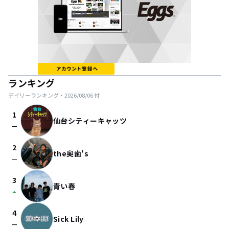
ランキング
デイリーランキング・
2026/08/06
付
1
仙台シティーキャッツ
check_indeterminate_small
2
the奥歯's
check_indeterminate_small
3
青い春
arrow_drop_up
4
Sick Lily
check_indeterminate_small