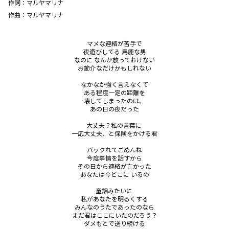
作詞：
マルヤマリナ
作曲：
マルヤマリナ
マメな連絡が苦手で

夜遊びしてる 馬鹿な男

なのに なんか放っておけない

お節介なだけかもしれない

なかなか強く言えなくて

ある程度一定の距離を

壊してしまったのは、

あの日の夜だった

大丈夫？私の言葉に 

一応大丈夫、と保険をかける君

バックれてごめんね

今度事情を話すから

その日から連絡が亡かった

あなたは今どこに いるの

童謡みたいに 

私があなたを明るくする

みんなのうたであったのなら

まだ君はここにいたのだろう？

ダメもとで送り続ける
