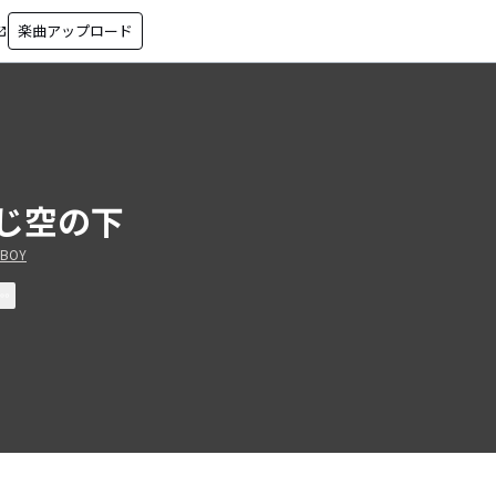
楽曲アップロード
in_new
じ空の下
EBOY