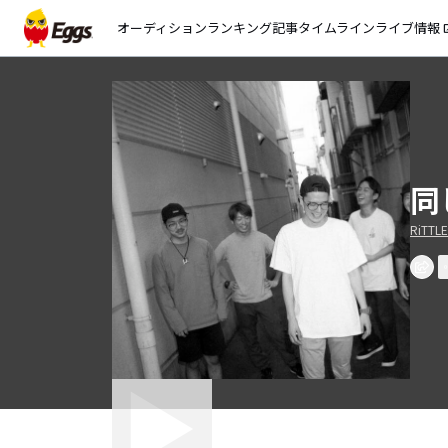
オーディション
ランキング
記事
タイムライン
ライブ情報
open_
同
RiTTL