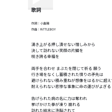
歌詞
作詞：
小島陽
作曲：
RiTTLEBOY
湧き上がる押し潰せない憎しみから

決して訪れない笑顔の片鱗を

咲き誇る幸福を

両手を合わせ まぶたを閉じて祈る 願う

行き場をなくし蓄積された憤りの矛先は

避けられない積み重ねが想像をはるかに超えて
耐えられない悲惨な事象に命の運びがよぎる

告げられた病の名に力は奪われ

挙げかけた拳が凍り 崩れる

訪れた結末に洗脳されて
