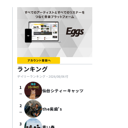
ランキング
デイリーランキング・
2026/08/06
付
1
仙台シティーキャッツ
check_indeterminate_small
2
the奥歯's
check_indeterminate_small
3
青い春