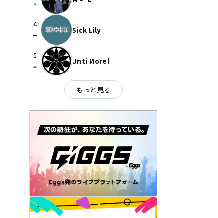
arrow_drop_up
4
Sick Lily
check_indeterminate_small
5
Unti Morel
arrow_drop_up
もっと見る