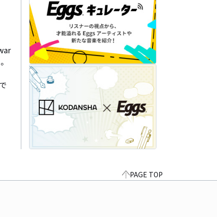
ar
。

で
PAGE TOP