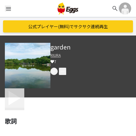
search
menu
公式プレイヤー(無料)でサクサク連続再生
garden
RIURA
7
歌詞