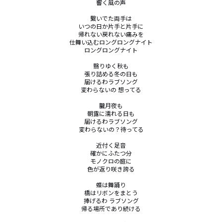
響く風の声

繋いでた両手は

いつの日か片手と片手に

帰れない戻れない痛みを

仕舞い込むロングロングナイト

ロングロングナイト

翳りゆく秋も

張り詰める冬の日も

届けるわラブソング

変わらないの 想ってる

朧月夜も

朝露に濡れる日も

届けるわラブソング

変わらないの？待ってる

近付く足音

確かにふたつ分

モノクロの庭に

色が返り咲き誇る

蝶は舞踊り

橋はリボンをまとう

捧げるわ ラブソング

帰る場所であり続ける
