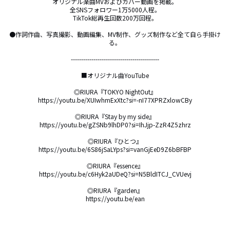
オリジナル楽曲MVおよびカバー動画を掲載。

全SNSフォロワー1万5000人程。

TikTok総再生回数200万回程。

●作詞作曲、写真撮影、動画編集、MV制作、グッズ制作など全て自ら手掛け
る。

-------------------------------------------

■オリジナル曲YouTube

◎RIURA『TOKYO NightOut』

https://youtu.be/XUIwhmExXtc?si=-nI77XPRZxlowCBy

◎RIURA『Stay by my side』

https://youtu.be/gZSNb9lhDP0?si=IhJjp-ZzR4Z5zhrz

◎RIURA『ひとつ』

https://youtu.be/6S86jSaLYps?si=vanGjEeD9Z6bBFBP

◎RIURA『essence』

https://youtu.be/c6Hyk2aUDeQ?si=N5BldITCJ_CVUevj

◎RIURA『garden』

https://youtu.be/ean