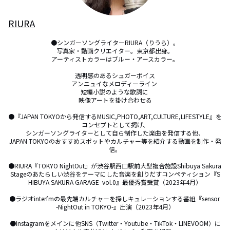
RIURA
●シンガーソングライターRIURA（りうら）。

写真家・動画クリエイター。東京都出身。

アーティストカラーはブルー・アースカラー。

透明感のあるシュガーボイス

アンニュイなメロディーライン 

短編小説のような歌詞に 

映像アートを掛け合わせる

●『JAPAN TOKYOから発信するMUSIC,PHOTO,ART,CULTURE,LIFESTYLE』を
コンセプトとして掲げ、

シンガーソングライターとして自ら制作した楽曲を発信する他、

JAPAN TOKYOのおすすめスポットやカルチャー等を紹介する動画を制作・発
信。

●RIURA『TOKYO NightOut』が渋谷駅西口駅前大型複合施設Shibuya Sakura 
Stageのあたらしい渋谷をテーマにした音楽を創りだすコンペティション『S
HIBUYA SAKURA GARAGE  vol.0』最優秀賞受賞（2023年4月）

●ラジオinterfmの最先端カルチャーを探しキュレーションする番組『sensor 
-NightOut in TOKYO-』出演（2023年4月）

●Instagramをメインに他SNS（Twitter・Youtube・TikTok・LINEVOOM）に