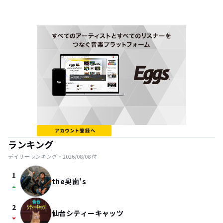
ランキング
デイリーランキング・
2026/08/08
付
1
the奥歯's
arrow_drop_up
2
仙台シティーキャッツ
arrow_drop_down