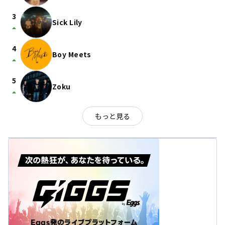
3
Sick Lily
arrow_drop_up
4
Boy Meets
arrow_drop_up
5
Zoku
arrow_drop_up
もっと見る