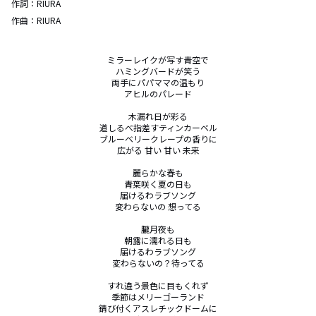
作詞：
RIURA
作曲：
RIURA
ミラーレイクが写す青空で

ハミングバードが笑う

両手にパパママの温もり

アヒルのパレード

木漏れ日が彩る

道しるべ指差すティンカーベル

ブルーベリークレープの香りに

広がる 甘い 甘い 未来

麗らかな春も

青葉咲く夏の日も

届けるわラブソング

変わらないの 想ってる

朧月夜も

朝露に濡れる日も

届けるわラブソング

変わらないの？待ってる

すれ違う景色に目もくれず

季節はメリーゴーランド

錆び付くアスレチックドームに
