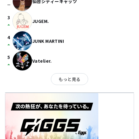
仙台シティーキャッツ
check_indeterminate_small
3
JUGEM.
arrow_drop_up
4
JUNK MARTINI
arrow_drop_up
5
Vatelier.
arrow_drop_up
もっと見る