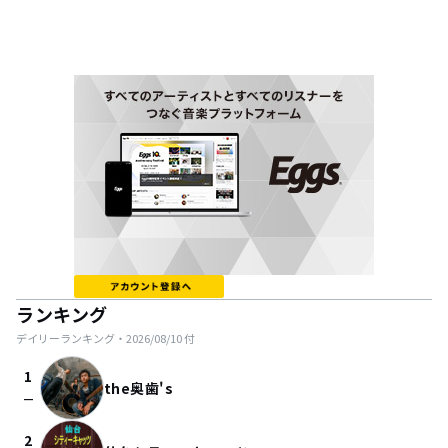
ランキング
デイリーランキング・
2026/08/10
付
1
the奥歯's
check_indeterminate_small
2