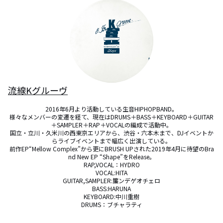
流線Kグルーヴ
2016年6月より活動している生音HIPHOPBAND。

様々なメンバーの変遷を経て、現在はDRUMS＋BASS＋KEYBOARD＋GUITAR
＋SAMPLER＋RAP＋VOCALの編成で活動中。

国立・立川・久米川の西東京エリアから、渋谷・六本木まで、DJイベントか
らライブイベントまで幅広く出演している。

前作EP“Mellow Complex”から更にBRUSH UPされた2019年4月に待望のBra
nd New EP “Shape”をRelease。

RAP,VOCAL：HYDRO

VOCAL:HITA

GUITAR,SAMPLER:簾ンデゲオチェロ

BASS:HARUNA

KEYBOARD:中川重樹

DRUMS：ブチャラティ