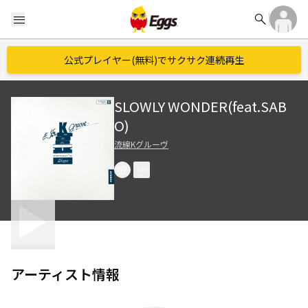
search
menu
公式プレイヤー(無料)でサクサク連続再生
SLOWLY WONDER(feat.SAB
O)
流線Kグルーヴ
アーティスト情報