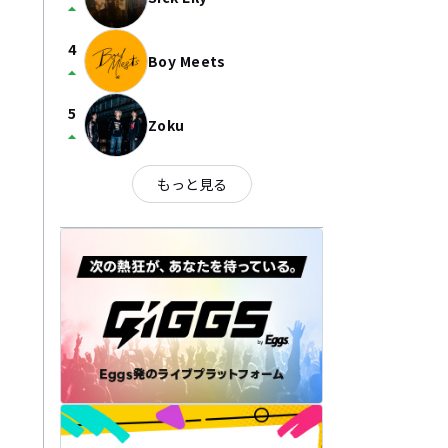
arrow_drop_up
4
Boy Meets
arrow_drop_up
5
Zoku
arrow_drop_up
もっと見る