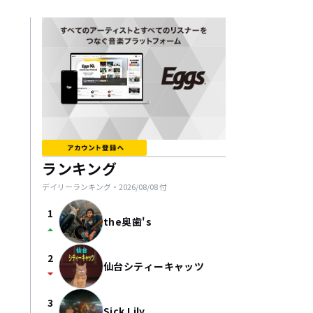
ランキング
デイリーランキング・
2026/08/08
付
1
the奥歯's
arrow_drop_up
2
仙台シティーキャッツ
arrow_drop_down
3
Sick Lily