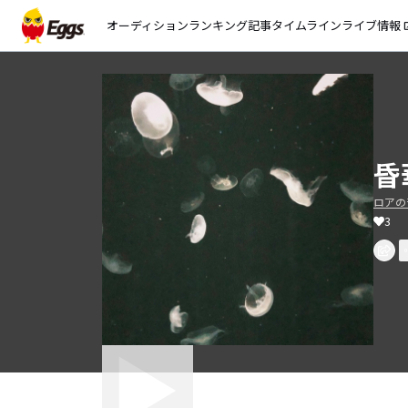
オーディション
ランキング
記事
タイムライン
ライブ情報
open_
昏
ロアの
3