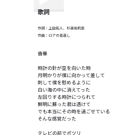
歌詞
作詞：
上田拓人、杉森佑莉菜
作曲：
ロアの音返し
昏華

時計の針が空を向いた時

月明かりが僕に向かって差して

刺して僕を慰めるように

白い海の中に消えてった

左回りする時計につられて

鮮明に蘇った君は透けて

でも本当にその時を過ごせている

そんな感覚だった

テレビの前でポツリ
