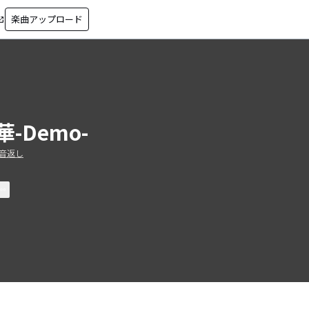
楽曲アップロード
in_new
華-Demo-
音返し