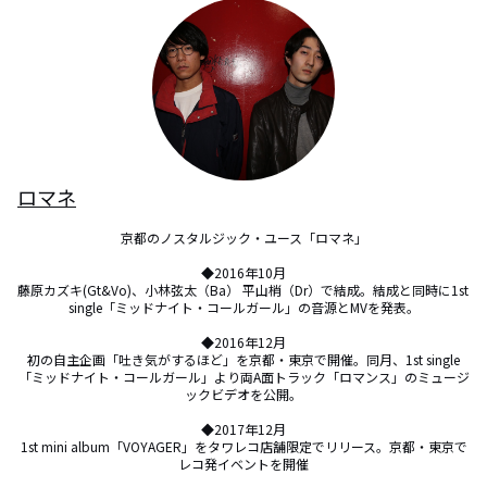
ロマネ
京都のノスタルジック・ユース「ロマネ」

◆2016年10月

藤原カズキ(Gt&Vo)、小林弦太（Ba） 平山梢（Dr）で結成。結成と同時に1st 
single「ミッドナイト・コールガール」の音源とMVを発表。

◆2016年12月

初の自主企画「吐き気がするほど」を京都・東京で開催。同月、1st single
「ミッドナイト・コールガール」より両A面トラック「ロマンス」のミュージ
ックビデオを公開。

◆2017年12月

1st mini album「VOYAGER」をタワレコ店舗限定でリリース。京都・東京で
レコ発イベントを開催
