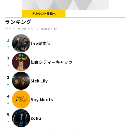
ランキング
デイリーランキング・
2026/08/08
付
1
the奥歯's
arrow_drop_up
2
仙台シティーキャッツ
arrow_drop_down
3
Sick Lily
arrow_drop_up
4
Boy Meets
arrow_drop_up
5
Zoku
arrow_drop_up