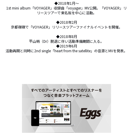
◆2018年1月〜

1st mini album「VOYAGER」収録曲「voyager」MV公開。「VOYAGER」リ
リースツアーで東名阪を中心に活動。

◆2018年2月

京都磔磔で「VOYAGER」リリースツアーファイナルイベントを開催。

◆2018年8月

平山梢（Dr）脱退に伴い活動準備期間に入る。

◆2019年6月

活動再開と同時に2nd single「heart from the satellite」の音源とMVを発表。