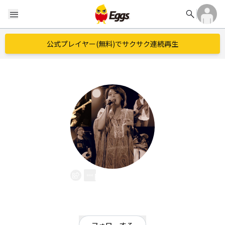
search
menu
公式プレイヤー(無料)でサクサク連続再生
ROUND5
EggsID：
round5
1
フォロワー