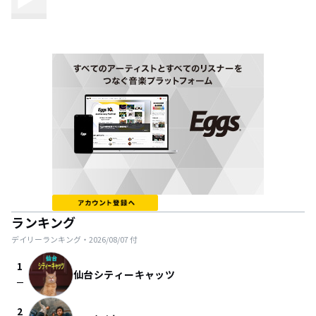
ランキング
デイリーランキング・
2026/08/07
付
1
仙台シティーキャッツ
check_indeterminate_small
2