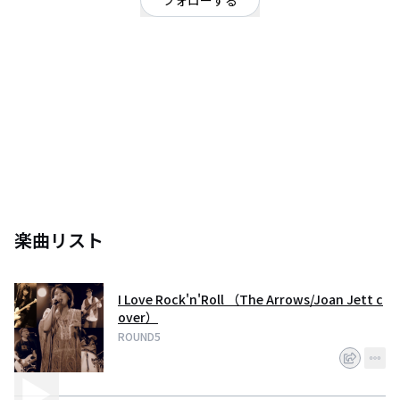
フォローする
神奈川県
ロック
高校の軽音楽部OBが集まって「還暦までは頑張ろう！」を合言葉に頑張って
いる全員50代のロックバンドです。青春時代を過ごした70’〜80’の洋楽カバ
ーを中心に演っています。同世代でない方も楽しめる選曲を心掛けていま
す。
【メンバー】
Vo 寄特 由佳 G&Cho 田村 みどり
G 平塚 久光. B 斉藤 篤 Dr. 伊藤 友英
楽曲リスト
I Love Rock'n'Roll （The Arrows/Joan Jett c
over）
ROUND5