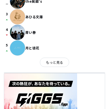
the奥歯's
check_indeterminate_small
3
あひる文庫
arrow_drop_up
4
青い春
arrow_drop_down
5
月と徒花
arrow_drop_up
もっと見る