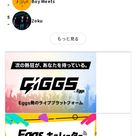
Boy Meets
arrow_drop_up
5
Zoku
arrow_drop_up
もっと見る