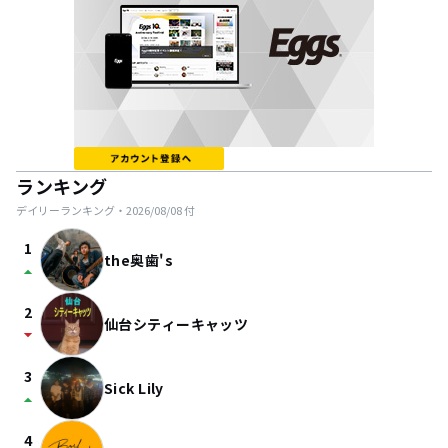
ランキング
デイリーランキング・
2026/08/08
付
1
the奥歯's
arrow_drop_up
2
仙台シティーキャッツ
arrow_drop_down
3
Sick Lily
arrow_drop_up
4