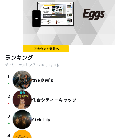
ランキング
デイリーランキング・
2026/08/08
付
1
the奥歯's
arrow_drop_up
2
仙台シティーキャッツ
arrow_drop_down
3
Sick Lily
arrow_drop_up
4