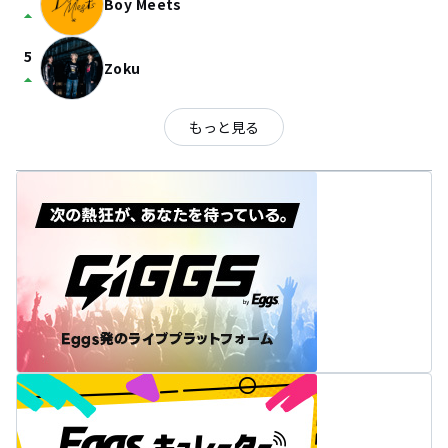
Boy Meets
arrow_drop_up
5
Zoku
arrow_drop_up
もっと見る