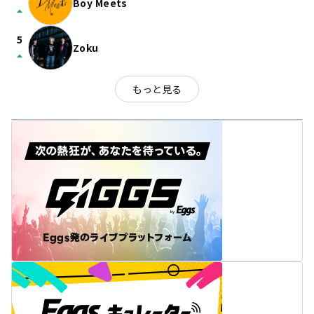
Boy Meets
arrow_drop_up
5
Zoku
arrow_drop_up
もっと見る