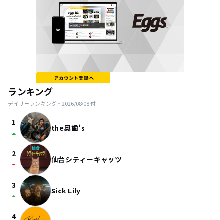
ランキング
デイリーランキング・
2026/08/08
付
1
the奥歯's
arrow_drop_up
2
仙台シティーキャッツ
arrow_drop_down
3
Sick Lily
arrow_drop_up
4