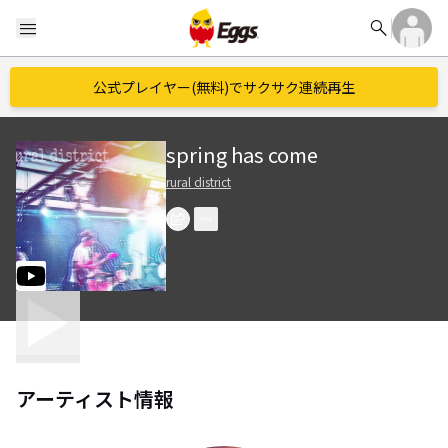
search
menu
公式プレイヤー(無料)でサクサク連続再生
spring has come
rural district
アーティスト情報