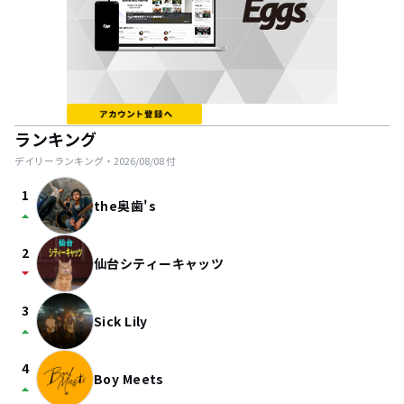
ランキング
デイリーランキング・
2026/08/08
付
1
the奥歯's
arrow_drop_up
2
仙台シティーキャッツ
arrow_drop_down
3
Sick Lily
arrow_drop_up
4
Boy Meets
arrow_drop_up