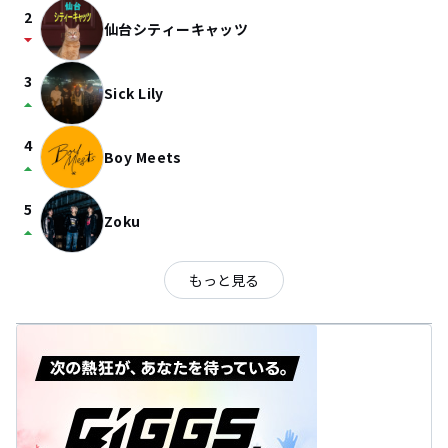
2
仙台シティーキャッツ
arrow_drop_down
3
Sick Lily
arrow_drop_up
4
Boy Meets
arrow_drop_up
5
Zoku
arrow_drop_up
もっと見る