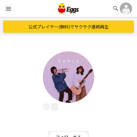
search
menu
公式プレイヤー(無料)でサクサク連続再生
Sabio
EggsID：
sabiobiobiobio
47
フォロワー