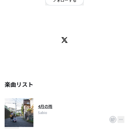
フォローする
東京都
シンガーソングライター
/
弾き語り
ギターさまたベースたなか都内で歌ってます /ミニアルバム4月の雨はライブ
や通販でも販売中Youtube→https://t.co/tMsgNWHn6L
/Instagram→https://t.co/ITUmVz36oO /CANDYBOX /さまた @_samamihi
たなか @SN_0804
楽曲リスト
4月の雨
Sabio