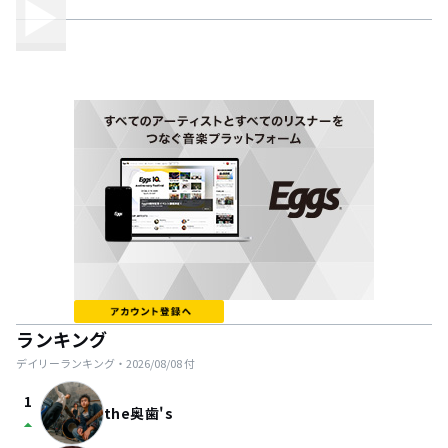
ランキング
デイリーランキング・
2026/08/08
付
1
the奥歯's
arrow_drop_up