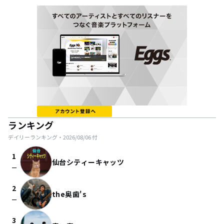
ランキング
デイリーランキング・
2026/08/06
付
1
仙台シティーキャッツ
check_indeterminate_small
2
the奥歯's
check_indeterminate_small
3