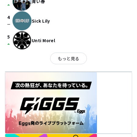
青い春
arrow_drop_up
4
Sick Lily
check_indeterminate_small
5
Unti Morel
arrow_drop_up
もっと見る