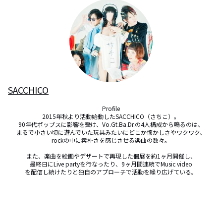
SACCHICO
Profile

2015年秋より活動始動したSACCHICO（さちこ）。

90年代ポップスに影響を受け、Vo.Gt.Ba.Dr.の4人構成から鳴るのは、

まるで小さい頃に遊んでいた玩具みたいにどこか懐かしさやワクワク、

rockの中に素朴さを感じさせる楽曲の数々。

また、楽曲を絵画やデザートで再現した個展を約1ヶ月開催し、

最終日にLive partyを行なったり、9ヶ月間連続でMusic video

を配信し続けたりと独自のアプローチで活動を繰り広げている。