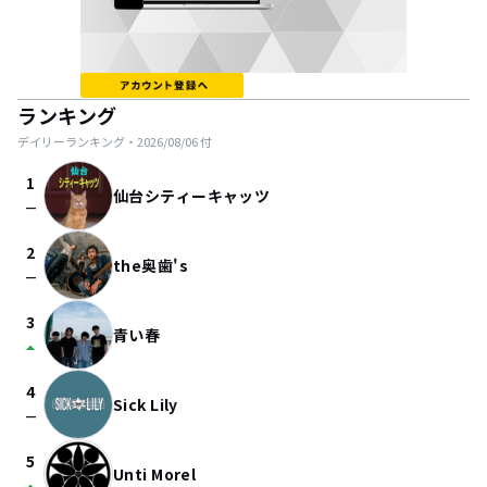
ランキング
デイリーランキング・
2026/08/06
付
1
仙台シティーキャッツ
check_indeterminate_small
2
the奥歯's
check_indeterminate_small
3
青い春
arrow_drop_up
4
Sick Lily
check_indeterminate_small
5
Unti Morel