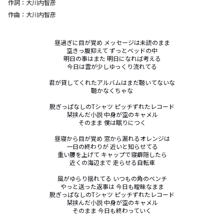
作詞：
大川内智彦
作曲：
大川内智彦
昼過ぎに目が覚め メッセージは未読のまま

空きっ腹抑えて ずっとベッドの中

明日の事はまた 明日になれば考える

今日は雲が少しゆっくり流れてる

君が貸してくれたアルバムはまだ聴いてないな

聴かなくちゃな

脱ぎっぱなしのTシャツ ピッチずれたレコード

栞挟んだ小説 中身が空のキャメル

そのまま 僕は眠りにつく

昼寝から目が覚め 窓から漏れるオレンジは

一日の終わりが 近いと知らせてる

重い腰を上げて キャップで寝癖隠したら

近くの海辺まで 走らせる自転車

風がゆらり揺れてる いつもの角のベンチ

やっと送った返事は 今日も曖昧なまま

脱ぎっぱなしのTシャツ ピッチずれたレコード

栞挟んだ小説 中身が空のキャメル

そのまま 今日も終わっていく