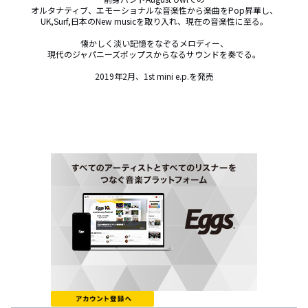
オルタナティブ、エモーショナルな音楽性から楽曲をPop昇華し、

UK,Surf,日本のNew musicを取り入れ、現在の音楽性に至る。

懐かしく淡い記憶をなぞるメロディー、

現代のジャパニーズポップスからなるサウンドを奏でる。

2019年2月、1st mini e.p.を発売