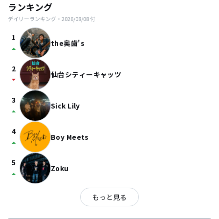
ランキング
デイリーランキング・
2026/08/08
付
1
the奥歯's
arrow_drop_up
2
仙台シティーキャッツ
arrow_drop_down
3
Sick Lily
arrow_drop_up
4
Boy Meets
arrow_drop_up
5
Zoku
arrow_drop_up
もっと見る