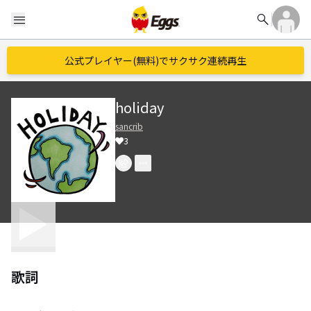
search
menu
公式プレイヤー(無料)でサクサク連続再生
holiday
sancrib
3
歌詞