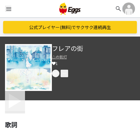
search
menu
公式プレイヤー(無料)でサクサク連続再生
フレアの街
△の街灯
1
歌詞