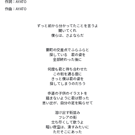
作詞：
AYATO
作曲：
AYATO
ずっと前から分かってたことを言うよ

聞いてくれ

僕らは、さよならだ

要町の交差点でふらふらと

探している　君の姿を

全部終わった後に

何度も君と待ち合わせた

この街を通る度に

きっと僕は君の姿を

探してしまうのだろう

歩道の子供のイラストを

踏まないように君は怒った

思い出が、自分の足を鈍らせて

溶け出す街並み

フレアの街

立ち尽くして歌うよ

暗い夜空は、潰すみたいに

ただそこにあった
