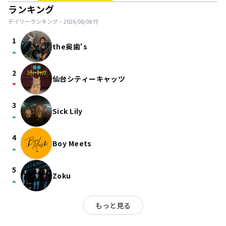
ランキング
デイリーランキング・
2026/08/08
付
1
the奥歯's
arrow_drop_up
2
仙台シティーキャッツ
arrow_drop_down
3
Sick Lily
arrow_drop_up
4
Boy Meets
arrow_drop_up
5
Zoku
arrow_drop_up
もっと見る