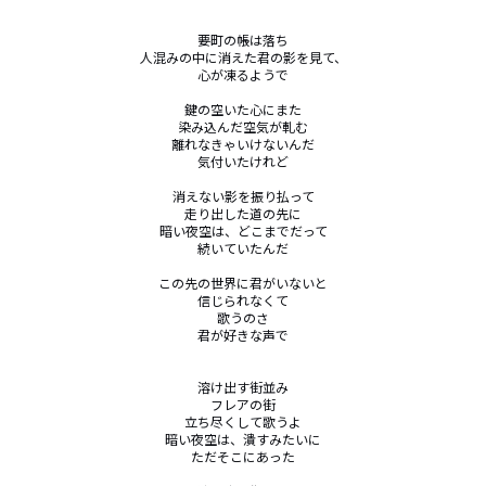
要町の帳は落ち

人混みの中に消えた君の影を見て、

心が凍るようで

鍵の空いた心にまた

染み込んだ空気が軋む

離れなきゃいけないんだ

気付いたけれど

消えない影を振り払って

走り出した道の先に

暗い夜空は、どこまでだって

続いていたんだ

この先の世界に君がいないと

信じられなくて

歌うのさ

君が好きな声で

溶け出す街並み

フレアの街

立ち尽くして歌うよ

暗い夜空は、潰すみたいに

ただそこにあった
