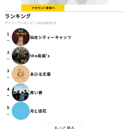
ランキング
デイリーランキング・
2026/08/07
付
1
仙台シティーキャッツ
check_indeterminate_small
2
the奥歯's
check_indeterminate_small
3
あひる文庫
arrow_drop_up
4
青い春
arrow_drop_down
5
月と徒花
arrow_drop_up
もっと見る