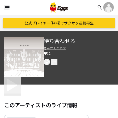
search
menu
公式プレイヤー(無料)でサクサク連続再生
待ち合わせる
さんかくとバツ
12
このアーティストのライブ情報