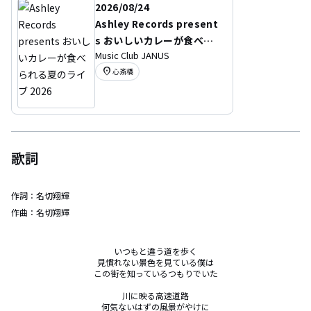
2026/08/24
Ashley Records present
s おいしいカレーが食べら
Music Club JANUS
れる夏のライブ 2026
location_on
心斎橋
歌詞
作詞：
名切翔輝
作曲：
名切翔輝
いつもと違う道を歩く

見慣れない景色を見ている僕は

この街を知っているつもりでいた

川に映る高速道路

何気ないはずの風景がやけに
