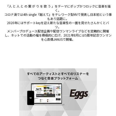
「人 と 人 と の 繋 が り を 歌 う 」をテーマにポップかつロックに音楽を描
く。

コロナ渦では4th single『越えて』をテレワーク型MVで発表し日本初という事
もあり話題に。

2020年にはサポートkeyを迎え新たな音楽性の一面を見せたさんかくとバ
ツ。

メンバープロデュース配信企画や配信ワンマンライブなどを定期的に開催
し、ネットでの活動の幅を積極的に広げ、2021年8月には5周年記念ワンマン
を心斎橋JANUSで開催。