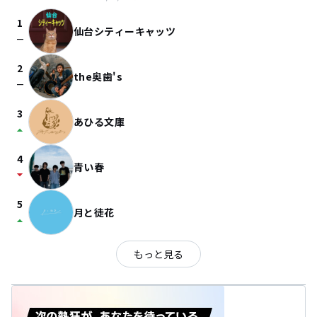
1
仙台シティーキャッツ
check_indeterminate_small
2
the奥歯's
check_indeterminate_small
3
あひる文庫
arrow_drop_up
4
青い春
arrow_drop_down
5
月と徒花
arrow_drop_up
もっと見る