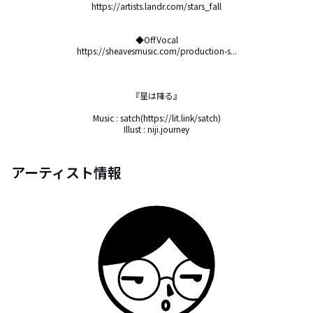
https://artists.landr.com/stars_fall

◆OffVocal

https://sheavesmusic.com/production-s...

『星は降る』

Music : satch(https://lit.link/satch)

Illust : niji.journey
アーティスト情報