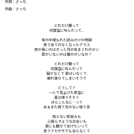
作詞：
さっち
作曲：
さっち
どれだけ願って 

何度空に叫んだって... 

埃の中埋もれた読みかけの物語 

使う当てのなくなったグラス 

夜が長いのはきっと月の気まぐれのせい 

君がいないのは誰のせいなの？ 

どれだけ願って 

何度空に叫んだって 

届かなくて 君はいなくて 

崩れ落ちてしまいそうで 

どうして？ 

一人で見上げた夜空に 

星は降りそそぐ 

ほらこんなに…って 

あぁまた宛て先のない独り言 

知らない街並みも 

心揺らすような出会いも

君にも観せてあげたいって 

思うクセが今でも治らなくて 
