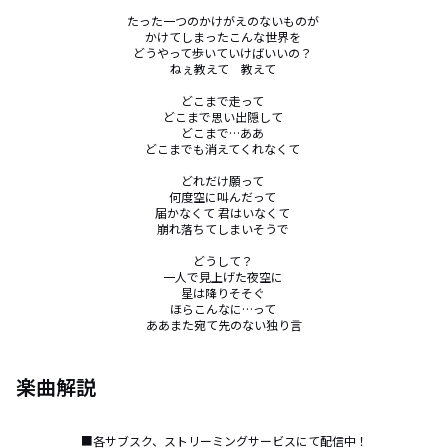
たった一つのかけがえのないものが 

かけてしまったこんな世界を 

どうやって歩いていけばいいの？ 

ねぇ教えて　教えて 

どこまで走って 

どこまで思い出隠して 

どこまで…ああ 

どこまでも消えてくれなくて 

どれだけ願って 

何度空に叫んだって 

届かなくて 君はいなくて 

崩れ落ちてしまいそうで 

どうして？ 

一人で見上げた夜空に 

星は降りそそぐ 

ほらこんなに…って 

ああまた宛て先のない独り言
楽曲解説
■各サブスク、ストリーミングサービスにて配信中！
