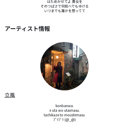
はためかせてよ 貴女を

そのつばさで何処へでもゆける

いつまでも誰かを想ってて
アーティスト情報
立風
konbanwa.

ii uta wo utaimasu.

tachikaze to moushimasu.

ﾌﾟﾘﾌﾟﾘ (@_@)