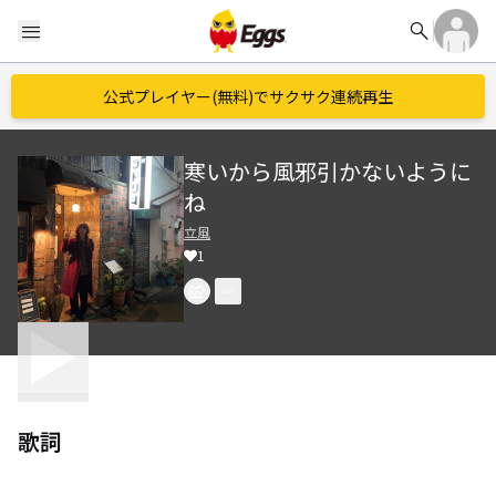
search
menu
公式プレイヤー(無料)でサクサク連続再生
寒いから風邪引かないように
ね
立風
1
歌詞