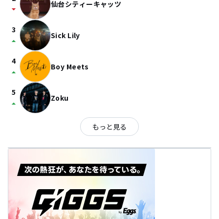
仙台シティーキャッツ
arrow_drop_down
3
Sick Lily
arrow_drop_up
4
Boy Meets
arrow_drop_up
5
Zoku
arrow_drop_up
もっと見る