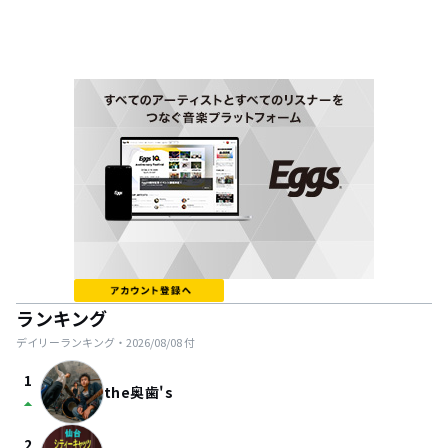
ランキング
デイリーランキング・
2026/08/08
付
1
the奥歯's
arrow_drop_up
2