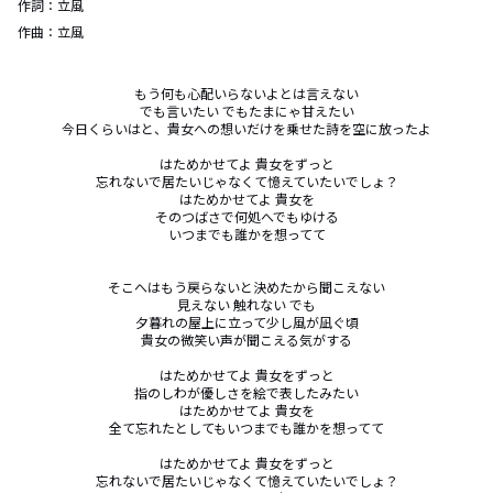
作詞：
立風
作曲：
立風
もう何も心配いらないよとは言えない

でも言いたい でもたまにゃ甘えたい

今日くらいはと、貴女への想いだけを乗せた詩を空に放ったよ

はためかせてよ 貴女をずっと

忘れないで居たいじゃなくて憶えていたいでしょ？

はためかせてよ 貴女を

そのつばさで何処へでもゆける

いつまでも誰かを想ってて

そこへはもう戻らないと決めたから聞こえない

見えない 触れない でも

夕暮れの屋上に立って少し風が凪ぐ頃

貴女の微笑い声が聞こえる気がする

はためかせてよ 貴女をずっと

指のしわが優しさを絵で表したみたい

はためかせてよ 貴女を

全て忘れたとしてもいつまでも誰かを想ってて

はためかせてよ 貴女をずっと

忘れないで居たいじゃなくて憶えていたいでしょ？
