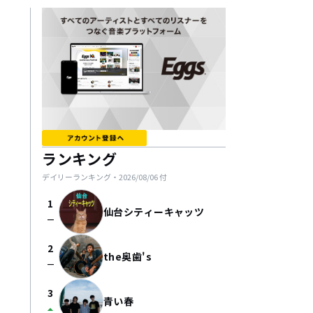
ランキング
デイリーランキング・
2026/08/06
付
1
仙台シティーキャッツ
check_indeterminate_small
2
the奥歯's
check_indeterminate_small
3
青い春
arrow_drop_up