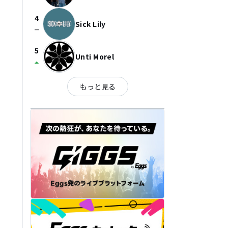
4
Sick Lily
check_indeterminate_small
5
Unti Morel
arrow_drop_up
もっと見る