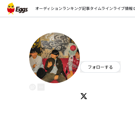
オーディション
ランキング
記事
タイムライン
ライブ情報
open_
SAVE THE YOUT
EggsID：
savetheyouth
41
フォロワー
フォローする
宮城県
パンク・メロコア・ハー
2020年6月に仙台で結成。 3