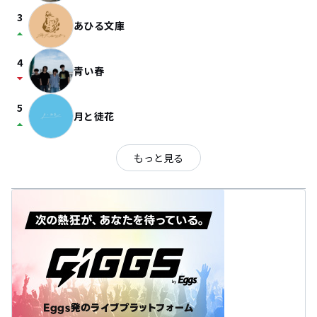
3
あひる文庫
arrow_drop_up
4
青い春
arrow_drop_down
5
月と徒花
arrow_drop_up
もっと見る