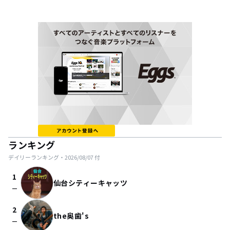
ランキング
デイリーランキング・
2026/08/07
付
1
仙台シティーキャッツ
check_indeterminate_small
2
the奥歯's
check_indeterminate_small