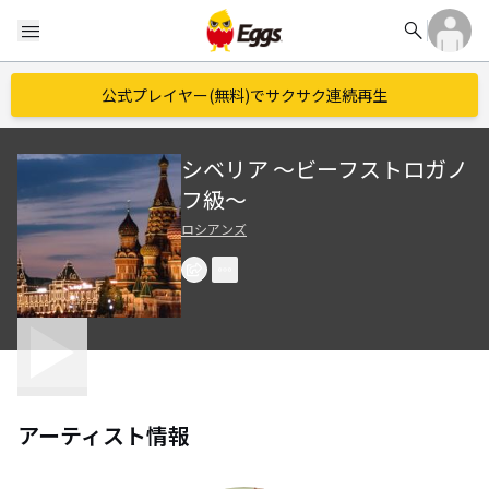
search
menu
公式プレイヤー(無料)でサクサク連続再生
シベリア ～ビーフストロガノ
フ級～
ロシアンズ
アーティスト情報