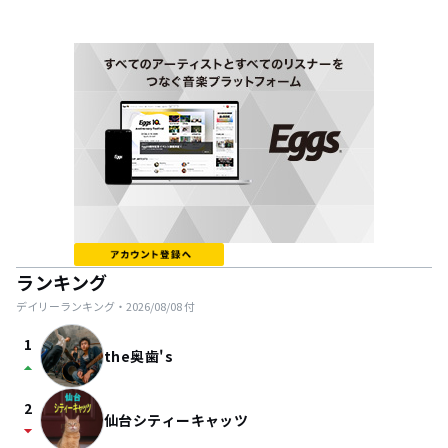
ランキング
デイリーランキング・
2026/08/08
付
1
the奥歯's
arrow_drop_up
2
仙台シティーキャッツ
arrow_drop_down