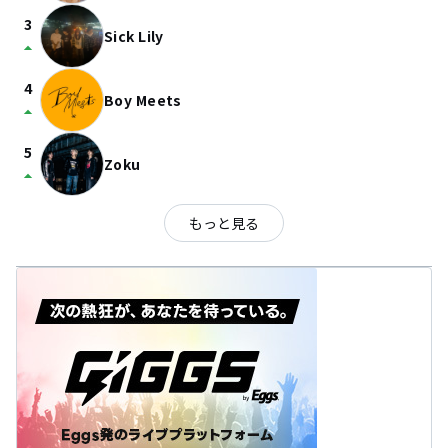
3
Sick Lily
arrow_drop_up
4
Boy Meets
arrow_drop_up
5
Zoku
arrow_drop_up
もっと見る