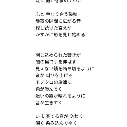
深く 何かを求めていた  

ふと 重なり合う鼓動  

静寂の隙間に広がる音  

探し続けた答えが  

かすかに形を見せ始める  

閉じ込められた響きが  

闇の奥で手を伸ばす  

見えない鎖を断ち切るように  

音が 叫びを上げる  

モノクロの旋律に  

色が滲んでく  

迷いの霧が晴れるように  

音が生きてく  

いま 奏でる音が 交わり  

深く 染み込んでゆく  
