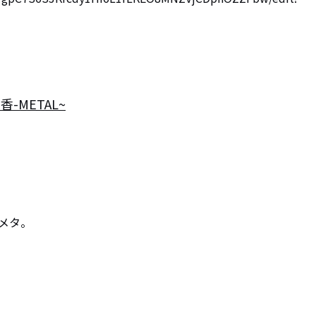
-METAL~
タ。
