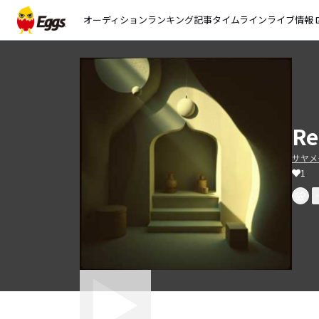
オーディション
ランキング
記事
タイムライン
ライブ情報
open_
Re
サヤメタ
1