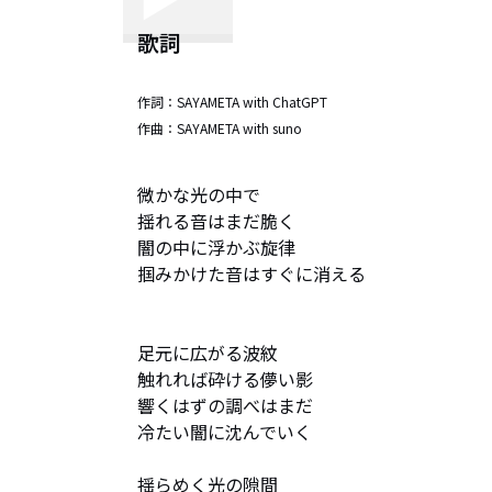
歌詞
作詞：
SAYAMETA with ChatGPT
作曲：
SAYAMETA with suno
微かな光の中で  

揺れる音はまだ脆く  

闇の中に浮かぶ旋律  

掴みかけた音はすぐに消える 

足元に広がる波紋  

触れれば砕ける儚い影  

響くはずの調べはまだ  

冷たい闇に沈んでいく  

揺らめく光の隙間  
