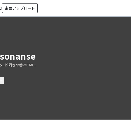
楽曲アップロード
in_new
sonanse
~松岡さや香-METAL~