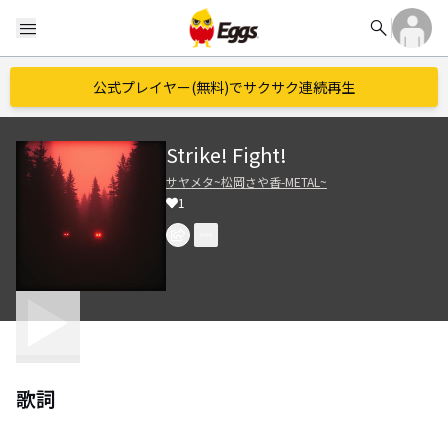
search
menu
公式プレイヤー(無料)でサクサク連続再生
Strike! Fight!
サヤメタ~松岡さや香-METAL~
1
歌詞