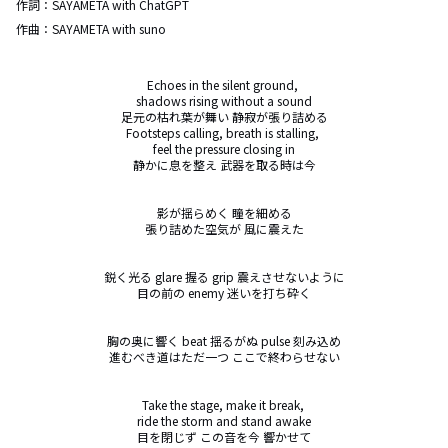
作詞：
SAYAMETA with ChatGPT
作曲：
SAYAMETA with suno
Echoes in the silent ground, 

shadows rising without a sound

足元の枯れ葉が舞い 静寂が張り詰める

Footsteps calling, breath is stalling, 

feel the pressure closing in

静かに息を整え 武器を取る時は今

影が揺らめく 瞳を細める

張り詰めた空気が 風に震えた

鋭く光る glare 握る grip 震えさせないように

目の前の enemy 迷いを打ち砕く

胸の奥に響く beat 揺るがぬ pulse 刻み込め

進むべき道はただ一つ ここで終わらせない

Take the stage, make it break, 

ride the storm and stand awake

目を閉じず この音を今 響かせて
