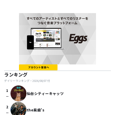
ランキング
デイリーランキング・
2026/08/07
付
1
仙台シティーキャッツ
check_indeterminate_small
2
the奥歯's
check_indeterminate_small