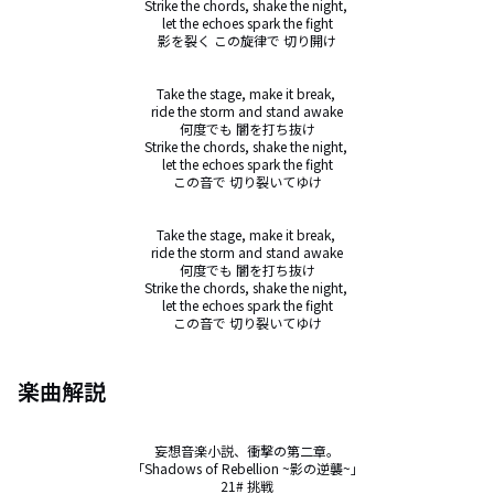
Strike the chords, shake the night, 

let the echoes spark the fight

影を裂く この旋律で 切り開け

Take the stage, make it break, 

ride the storm and stand awake

何度でも 闇を打ち抜け

Strike the chords, shake the night, 

let the echoes spark the fight

この音で 切り裂いてゆけ

Take the stage, make it break, 

ride the storm and stand awake

何度でも 闇を打ち抜け

Strike the chords, shake the night, 

let the echoes spark the fight

この音で 切り裂いてゆけ
楽曲解説
妄想音楽小説、衝撃の第二章。

「Shadows of Rebellion ~影の逆襲~」

21# 挑戦
