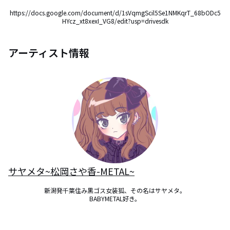
https://docs.google.com/document/d/1sVqmgScil5Se1NMKqrT_68bODc5
HYcz_xt8xexI_VG8/edit?usp=drivesdk
アーティスト情報
サヤメタ~松岡さや香-METAL~
新潟発千葉住み黒ゴス女装狐、その名はサヤメタ。

BABYMETAL好き。