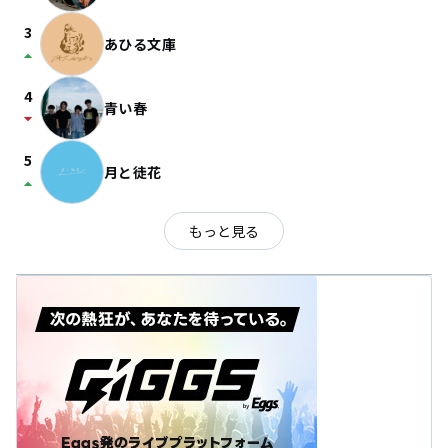
3
あひる文庫
arrow_drop_up
4
青い春
arrow_drop_down
5
月と徒花
arrow_drop_up
もっと見る