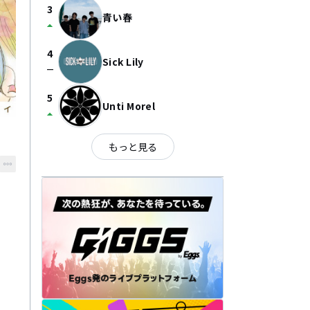
3
青い春
arrow_drop_up
4
Sick Lily
check_indeterminate_small
5
Unti Morel
arrow_drop_up
もっと見る