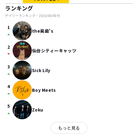
ランキング
デイリーランキング・
2026/08/08
付
1
the奥歯's
arrow_drop_up
2
仙台シティーキャッツ
arrow_drop_down
3
Sick Lily
arrow_drop_up
4
Boy Meets
arrow_drop_up
5
Zoku
arrow_drop_up
もっと見る