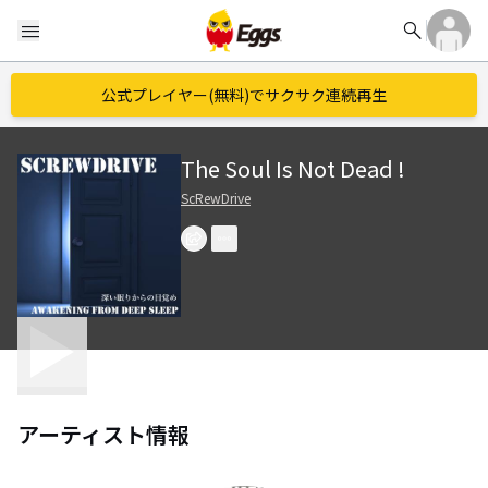
search
menu
公式プレイヤー(無料)でサクサク連続再生
The Soul Is Not Dead !
ScRewDrive
アーティスト情報