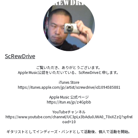
ScRewDrive
ご覧いただき、ありがとうございます。

Apple Music公認をいただいている、ScRewDriveと申します。

iTunes Store

https://itunes.apple.com/jp/artist/screwdrive/id1094585881

Apple Music 公式ページ

https://itun.es/jp/z4Gpbb

YouTubeチャンネル

https://www.youtube.com/channel/UC3pLx3bAdu0JWA0_T0xXZzQ?spfrel
oad=10

ギタリストとしてインディーズ・バンドとして活動後、個人で活動を開始。
