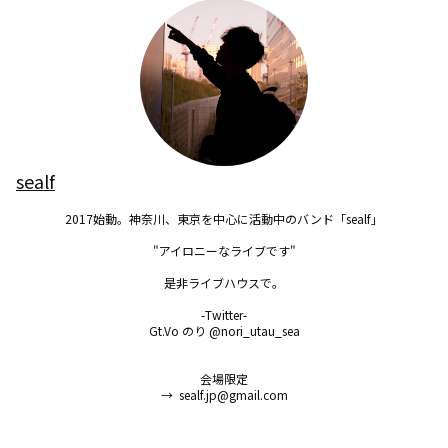
sealf
2017始動。神奈川、東京を中心に活動中のバンド「sealf」

"アイロニーなライブです"

是非ライブハウスで。

-Twitter-

Gt.Vo のり @nori_utau_sea

会場限定

→  sealf.jp@gmail.com