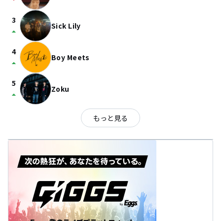
arrow_drop_down
3
Sick Lily
arrow_drop_up
4
Boy Meets
arrow_drop_up
5
Zoku
arrow_drop_up
もっと見る