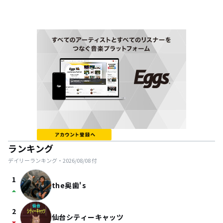
ランキング
デイリーランキング・
2026/08/08
付
1
the奥歯's
arrow_drop_up
2
仙台シティーキャッツ