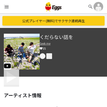
search
menu
公式プレイヤー(無料)でサクサク連続再生
くだらない話を
Seek me
35
アーティスト情報