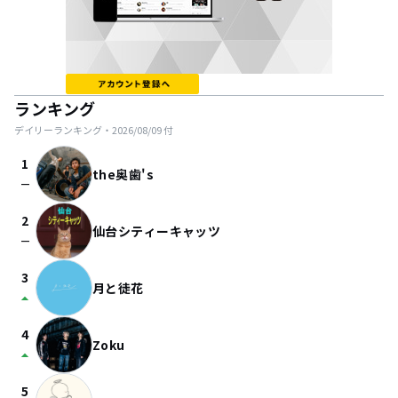
ランキング
デイリーランキング・
2026/08/09
付
1
the奥歯's
check_indeterminate_small
2
仙台シティーキャッツ
check_indeterminate_small
3
月と徒花
arrow_drop_up
4
Zoku
arrow_drop_up
5