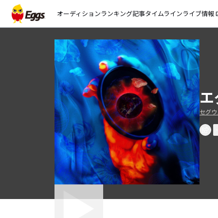
オーディション
ランキング
記事
タイムライン
ライブ情報
open_
エ
セグウ