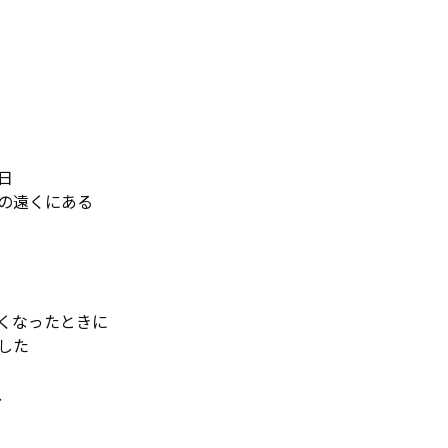


の遠くにある

くなったときに

た


