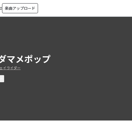
楽曲アップロード
in_new
ダマメポップ
ェイライダー