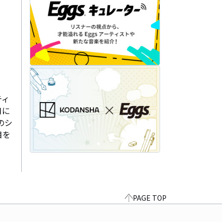
ティ
月に
のシ
目を
PAGE TOP