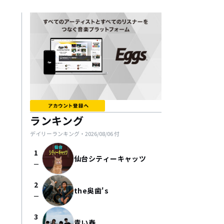
ランキング
デイリーランキング・
2026/08/06
付
1
仙台シティーキャッツ
check_indeterminate_small
2
the奥歯's
check_indeterminate_small
3
青い春