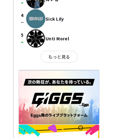
arrow_drop_up
4
Sick Lily
check_indeterminate_small
5
Unti Morel
arrow_drop_up
もっと見る