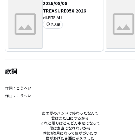
2026/08/08
TREASURE05X 2026
ell.FITS ALL
location_on
名古屋
歌詞
作詞：
こうへい
作曲：
こうへい
あの夏のバンドは終わったなんて

君はまた口にするから

それと周りはどんどん幸せになって

僕は素直になれないから

季節が9月になって気がづいたの

僕があげた花瓶に花をさした
