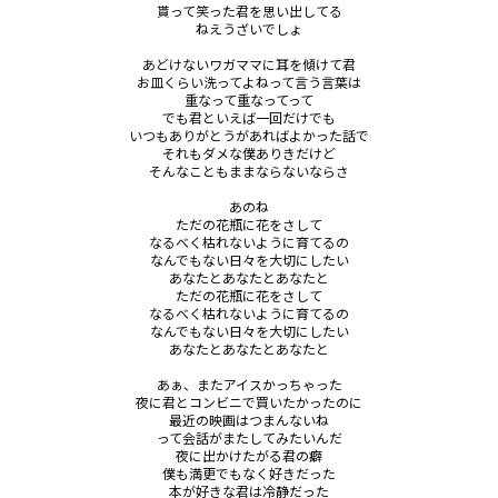
貰って笑った君を思い出してる

ねえうざいでしょ

あどけないワガママに耳を傾けて君

お皿くらい洗ってよねって言う言葉は

重なって重なってって

でも君といえば一回だけでも

いつもありがとうがあればよかった話で

それもダメな僕ありきだけど

そんなこともままならないならさ

あのね

ただの花瓶に花をさして

なるべく枯れないように育てるの

なんでもない日々を大切にしたい

あなたとあなたとあなたと

ただの花瓶に花をさして

なるべく枯れないように育てるの

なんでもない日々を大切にしたい

あなたとあなたとあなたと

あぁ、またアイスかっちゃった

夜に君とコンビニで買いたかったのに

最近の映画はつまんないね

って会話がまたしてみたいんだ

夜に出かけたがる君の癖

僕も満更でもなく好きだった

本が好きな君は冷静だった
