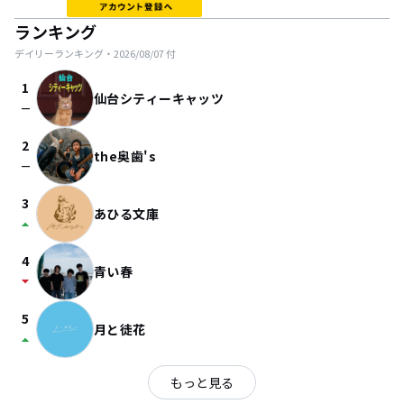
ランキング
デイリーランキング・
2026/08/07
付
1
仙台シティーキャッツ
check_indeterminate_small
2
the奥歯's
check_indeterminate_small
3
あひる文庫
arrow_drop_up
4
青い春
arrow_drop_down
5
月と徒花
arrow_drop_up
もっと見る