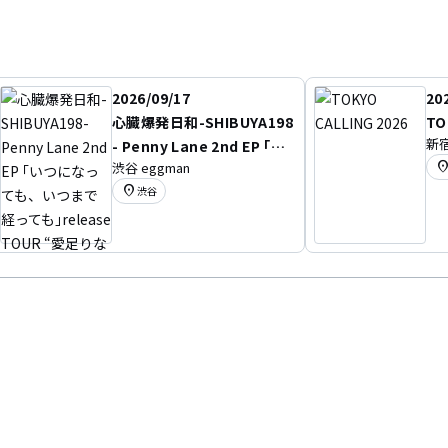
2026/09/17
20
心臓爆発日和-SHIBUYA198
TO
新宿
- Penny Lane 2nd EP ｢い
location
渋谷 eggman
つになっても、いつまで経
location_on
渋谷
っても｣release TOUR “愛
足りない夜は君とツアー”