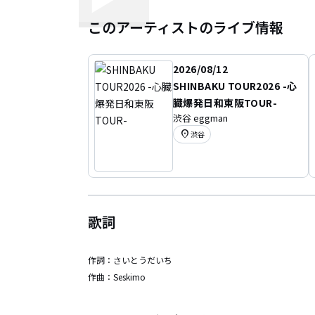
このアーティストのライブ情報
2026/08/12
SHINBAKU TOUR2026 -心
臓爆発日和東阪TOUR-
渋谷 eggman
location_on
渋谷
歌詞
作詞：
さいとうだいち
作曲：
Seskimo