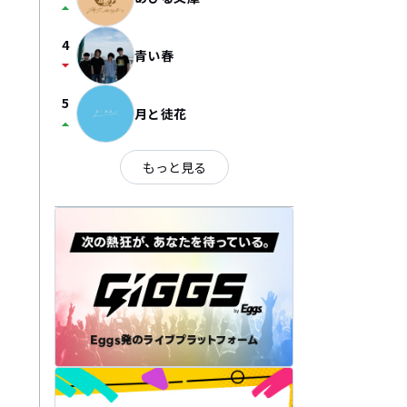
arrow_drop_up
4
青い春
arrow_drop_down
5
月と徒花
arrow_drop_up
もっと見る