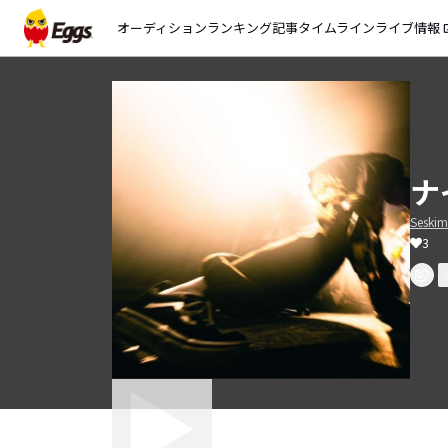
オーディション
ランキング
記事
タイムライン
ライブ情報
open_
ナ
Seski
3