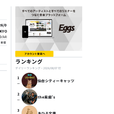
26/09/26
KYO CALLING 2026
club SCIENCE
_on
新宿
ランキング
デイリーランキング・
2026/08/07
付
1
仙台シティーキャッツ
check_indeterminate_small
2
the奥歯's
check_indeterminate_small
3
あひる文庫