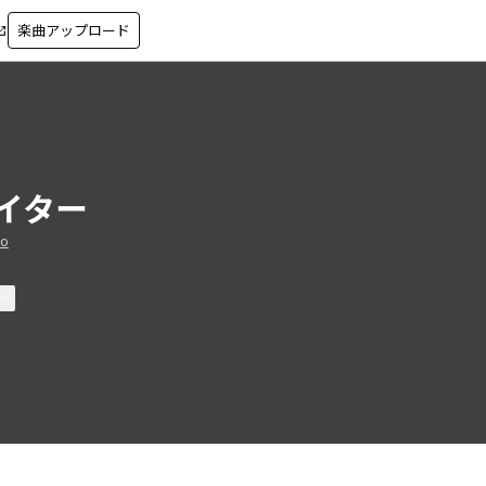
楽曲アップロード
in_new
イター
mo