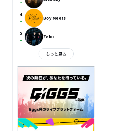
arrow_drop_up
4
Boy Meets
arrow_drop_up
5
Zoku
arrow_drop_up
もっと見る