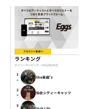
ランキング
デイリーランキング・
2026/08/08
付
1
the奥歯's
arrow_drop_up
2
仙台シティーキャッツ
arrow_drop_down
3
Sick Lily