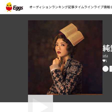
オーディション
ランキング
記事
タイムライン
ライブ情報
open_
純
seta
1