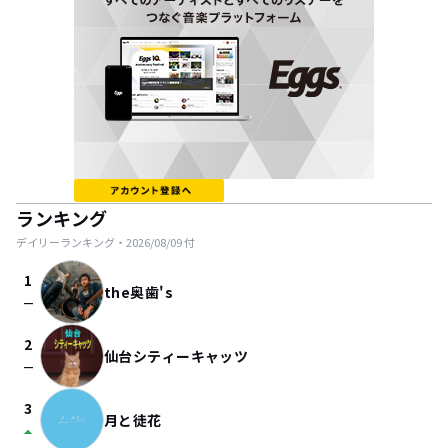
ランキング
デイリーランキング・
2026/08/09
付
1
the奥歯's
check_indeterminate_small
2
仙台シティーキャッツ
check_indeterminate_small
3
月と徒花
arrow_drop_up