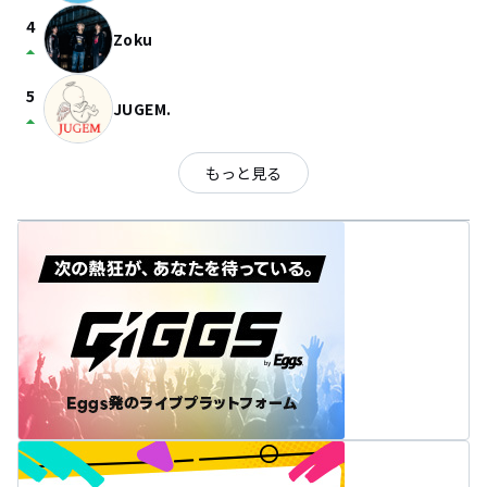
4
Zoku
arrow_drop_up
5
JUGEM.
arrow_drop_up
もっと見る