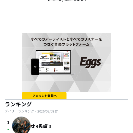
ランキング
デイリーランキング・
2026/08/08
付
1
the奥歯's
arrow_drop_up