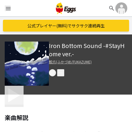
search
menu
公式プレイヤー(無料)でサクサク連続再生
Iron Bottom Sound -#StayH
ome ver.-
鮫爪(ふかづめ/FUKAZUME)
楽曲解説