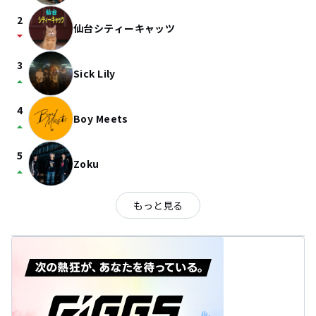
2
仙台シティーキャッツ
arrow_drop_down
3
Sick Lily
arrow_drop_up
4
Boy Meets
arrow_drop_up
5
Zoku
arrow_drop_up
もっと見る