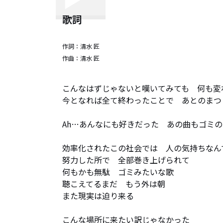
歌詞
作詞：
清水 匠
作曲：
清水 匠
こんなはずじゃないと嘆いてみても　何も変
今となれば全て終わったことで　あとのまつ
Ah…あんなにも好きだった　あの曲もゴミの
効率化されたこの社会では　人の気持ちなんて
努力した所で　全部巻き上げられて

何もかも無駄　ゴミみたいな歌

聴こえてるまだ　もう外は朝

また現実は迫り来る

こんな場所に来たい訳じゃなかった
