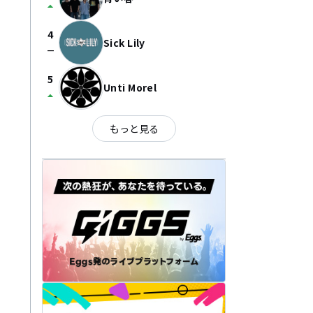
arrow_drop_up
4
Sick Lily
check_indeterminate_small
5
Unti Morel
arrow_drop_up
もっと見る