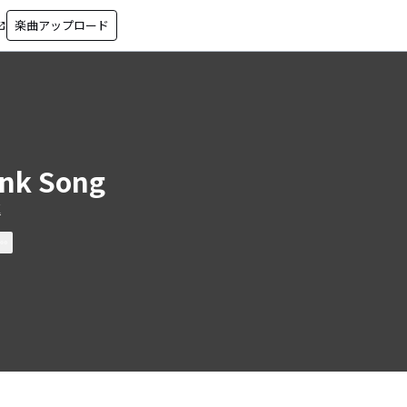
楽曲アップロード
in_new
nk Song
匠