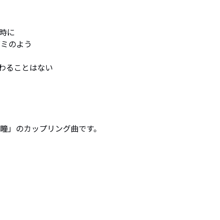
時に

ミのよう

わることはない
le「瞳」のカップリング曲です。