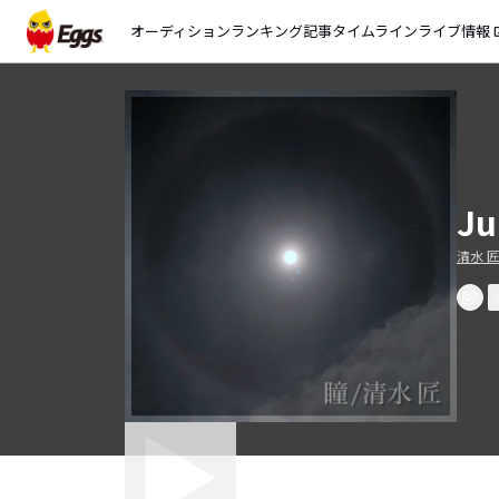
オーディション
ランキング
記事
タイムライン
ライブ情報
open_
Ju
清水 