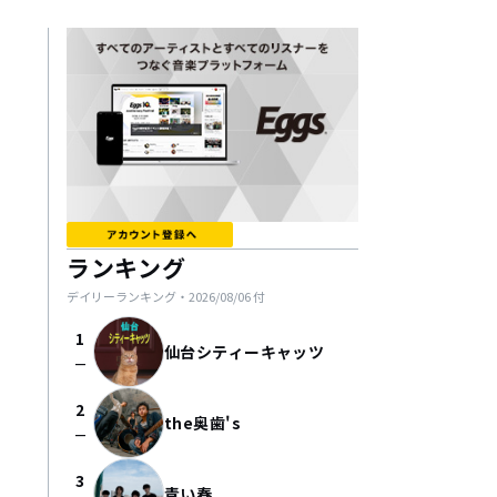
ランキング
デイリーランキング・
2026/08/06
付
1
仙台シティーキャッツ
check_indeterminate_small
2
the奥歯's
check_indeterminate_small
3
青い春