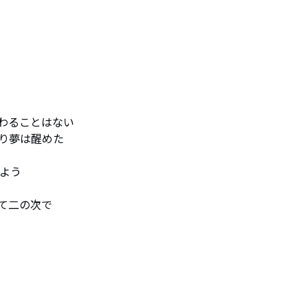
わることはない

り夢は醒めた

よう

二の次で
