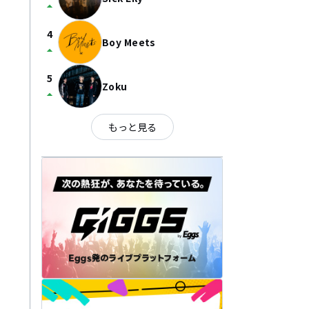
arrow_drop_up
4
Boy Meets
arrow_drop_up
5
Zoku
arrow_drop_up
もっと見る