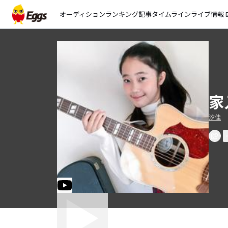
オーディション
ランキング
記事
タイムライン
ライブ情報
open_
家
汐佳