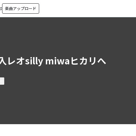
楽曲アップロード
in_new
入レオsilly miwaヒカリへ