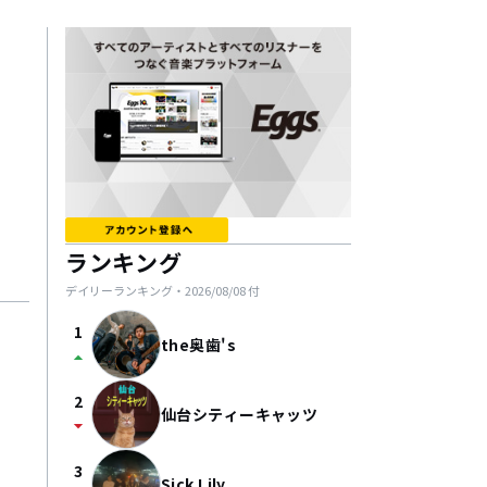
ランキング
デイリーランキング・
2026/08/08
付
1
the奥歯's
arrow_drop_up
2
仙台シティーキャッツ
arrow_drop_down
3
Sick Lily