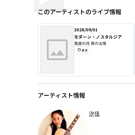
このアーティストのライブ情報
2026/09/01
モダーン・ノスタルジア
真昼の月 夜の太陽
location_on
東京
アーティスト情報
汐佳