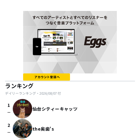
ランキング
デイリーランキング・
2026/08/07
付
1
仙台シティーキャッツ
check_indeterminate_small
2
the奥歯's
check_indeterminate_small