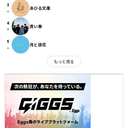
3
あひる文庫
arrow_drop_up
4
青い春
arrow_drop_down
5
月と徒花
arrow_drop_up
もっと見る