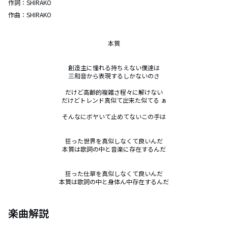
作詞：
SHIRAKO
作曲：
SHIRAKO
本質

創造主に憧れる持ちえない僕達は

三和音から表現するしかないのさ

だけど高齢的複雑さ程々に解けない

だけどトレンド真似て出来た似てる ぁ

そんなにボヤいて止めてないこの手は

狂った世界を真似しなくて良いんだ

本質は歌詞の中と音楽に存在するんだ

狂った仕草を真似しなくて良いんだ

本質は歌詞の中と身体ん中存在するんだ
楽曲解説