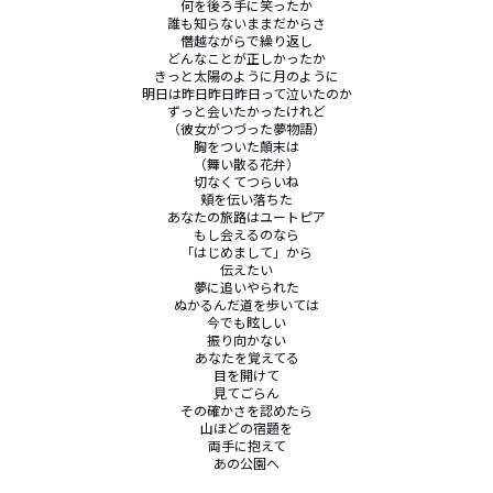
何を後ろ手に笑ったか

誰も知らないままだからさ

僭越ながらで繰り返し

どんなことが正しかったか

きっと太陽のように月のように

明日は昨日昨日昨日って泣いたのか

ずっと会いたかったけれど

（彼女がつづった夢物語）

胸をついた顛末は

（舞い散る花弁）

切なくてつらいね

頬を伝い落ちた

あなたの旅路はユートピア

もし会えるのなら

「はじめまして」から

伝えたい

夢に追いやられた

ぬかるんだ道を歩いては

今でも眩しい

振り向かない

あなたを覚えてる

目を開けて

見てごらん

その確かさを認めたら

山ほどの宿題を

両手に抱えて

あの公園へ