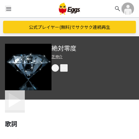
search
menu
公式プレイヤー(無料)でサクサク連続再生
絶対零度
芝伸介
歌詞