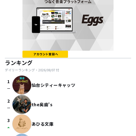
ランキング
デイリーランキング・
2026/08/07
付
1
仙台シティーキャッツ
check_indeterminate_small
2
the奥歯's
check_indeterminate_small
3
あひる文庫
arrow_drop_up