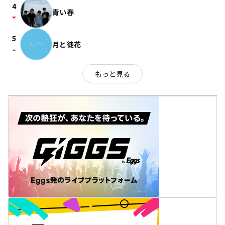
4
青い春
arrow_drop_down
5
月と徒花
arrow_drop_up
もっと見る