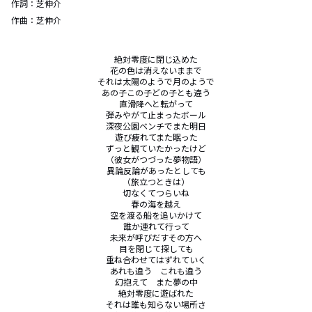
作詞：
芝伸介
作曲：
芝伸介
絶対零度に閉じ込めた

花の色は消えないままで

それは太陽のようで月のようで

あの子この子どの子とも違う

直滑降へと転がって

弾みやがて止まったボール

深夜公園ベンチでまた明日

遊び疲れてまた眠った

ずっと観ていたかったけど

（彼女がつづった夢物語）

異論反論があったとしても

（旅立つときは）

切なくてつらいね

春の海を越え

空を渡る船を追いかけて

誰か連れて行って

未来が呼びだすその方へ

目を閉じて探しても

重ね合わせてはずれていく

あれも違う　これも違う

幻抱えて　また夢の中

絶対零度に遊ばれた

それは誰も知らない場所さ
